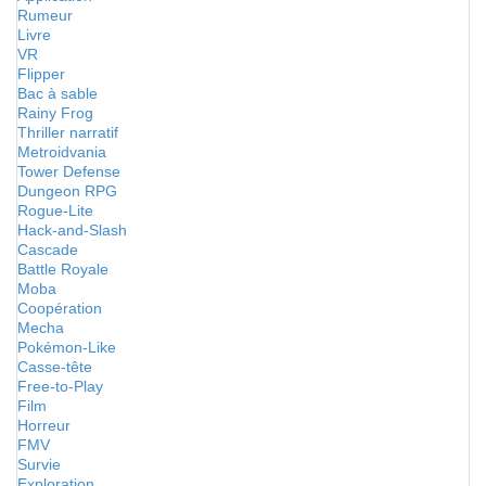
Rumeur
Livre
VR
Flipper
Bac à sable
Rainy Frog
Thriller narratif
Metroidvania
Tower Defense
Dungeon RPG
Rogue-Lite
Hack-and-Slash
Cascade
Battle Royale
Moba
Coopération
Mecha
Pokémon-Like
Casse-tête
Free-to-Play
Film
Horreur
FMV
Survie
Exploration