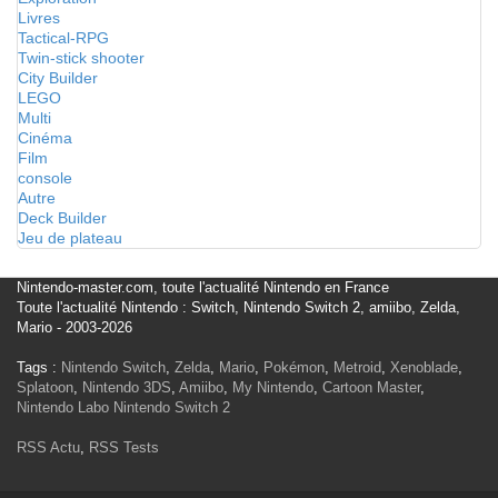
Livres
Tactical-RPG
Twin-stick shooter
City Builder
LEGO
Multi
Cinéma
Film
console
Autre
Deck Builder
Jeu de plateau
Nintendo-master.com, toute l'actualité Nintendo en France
Toute l'actualité Nintendo : Switch, Nintendo Switch 2, amiibo, Zelda,
Mario - 2003-2026
Tags :
Nintendo Switch
,
Zelda
,
Mario
,
Pokémon
,
Metroid
,
Xenoblade
,
Splatoon
,
Nintendo 3DS
,
Amiibo
,
My Nintendo
,
Cartoon Master
,
Nintendo Labo
Nintendo Switch 2
RSS Actu
,
RSS Tests