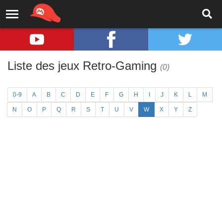
Liste des jeux Retro-Gaming
(0)
0-9
A
B
C
D
E
F
G
H
I
J
K
L
M
N
O
P
Q
R
S
T
U
V
W
X
Y
Z