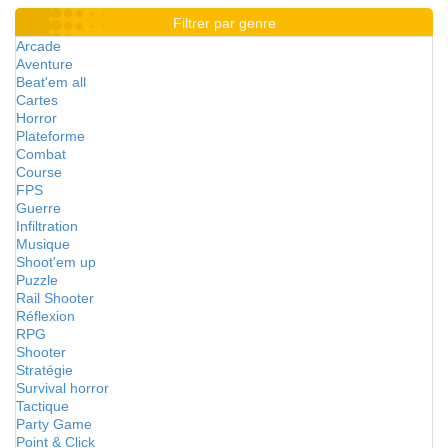
Filtrer par genre
Arcade
Aventure
Beat'em all
Cartes
Horror
Plateforme
Combat
Course
FPS
Guerre
Infiltration
Musique
Shoot'em up
Puzzle
Rail Shooter
Réflexion
RPG
Shooter
Stratégie
Survival horror
Tactique
Party Game
Point & Click