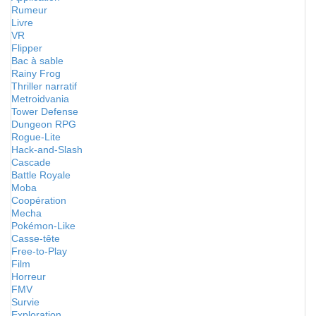
Rumeur
Livre
VR
Flipper
Bac à sable
Rainy Frog
Thriller narratif
Metroidvania
Tower Defense
Dungeon RPG
Rogue-Lite
Hack-and-Slash
Cascade
Battle Royale
Moba
Coopération
Mecha
Pokémon-Like
Casse-tête
Free-to-Play
Film
Horreur
FMV
Survie
Exploration