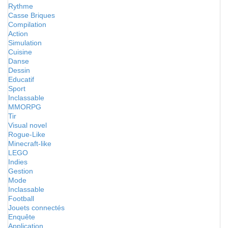
Rythme
Casse Briques
Compilation
Action
Simulation
Cuisine
Danse
Dessin
Educatif
Sport
Inclassable
MMORPG
Tir
Visual novel
Rogue-Like
Minecraft-like
LEGO
Indies
Gestion
Mode
Inclassable
Football
Jouets connectés
Enquête
Application