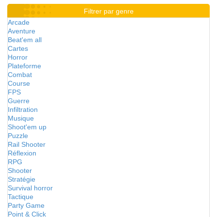
Filtrer par genre
Arcade
Aventure
Beat'em all
Cartes
Horror
Plateforme
Combat
Course
FPS
Guerre
Infiltration
Musique
Shoot'em up
Puzzle
Rail Shooter
Réflexion
RPG
Shooter
Stratégie
Survival horror
Tactique
Party Game
Point & Click