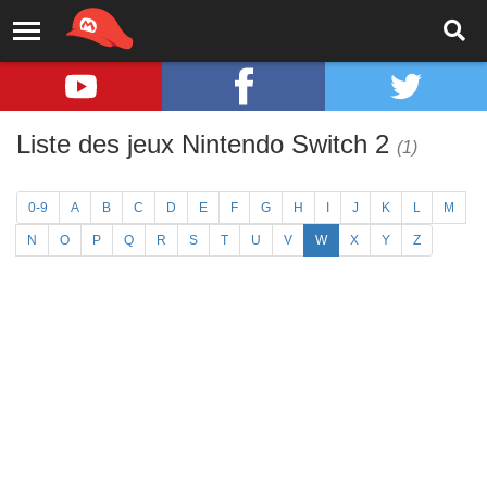
Liste des jeux Nintendo Switch 2
(1)
0-9
A
B
C
D
E
F
G
H
I
J
K
L
M
N
O
P
Q
R
S
T
U
V
W
X
Y
Z