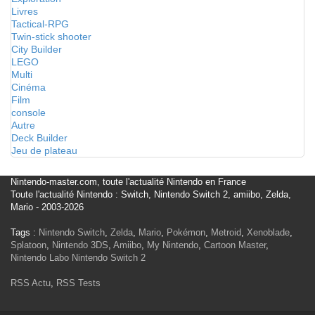
Livres
Tactical-RPG
Twin-stick shooter
City Builder
LEGO
Multi
Cinéma
Film
console
Autre
Deck Builder
Jeu de plateau
Nintendo-master.com, toute l'actualité Nintendo en France
Toute l'actualité Nintendo : Switch, Nintendo Switch 2, amiibo, Zelda,
Mario - 2003-2026
Tags :
Nintendo Switch
,
Zelda
,
Mario
,
Pokémon
,
Metroid
,
Xenoblade
,
Splatoon
,
Nintendo 3DS
,
Amiibo
,
My Nintendo
,
Cartoon Master
,
Nintendo Labo
Nintendo Switch 2
RSS Actu
,
RSS Tests