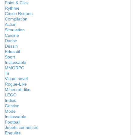
Point & Click
Rythme
Casse Briques
Compilation
Action
Simulation
Cuisine
Danse
Dessin
Educatif
Sport
Inclassable
MMORPG
Tir
Visual novel
Rogue-Like
Minecraft-like
LEGO
Indies
Gestion
Mode
Inclassable
Football
Jouets connectés
Enquête