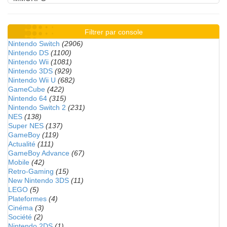
Filtrer par console
Nintendo Switch
(2906)
Nintendo DS
(1100)
Nintendo Wii
(1081)
Nintendo 3DS
(929)
Nintendo Wii U
(682)
GameCube
(422)
Nintendo 64
(315)
Nintendo Switch 2
(231)
NES
(138)
Super NES
(137)
GameBoy
(119)
Actualité
(111)
GameBoy Advance
(67)
Mobile
(42)
Retro-Gaming
(15)
New Nintendo 3DS
(11)
LEGO
(5)
Plateformes
(4)
Cinéma
(3)
Société
(2)
Nintendo 2DS
(1)