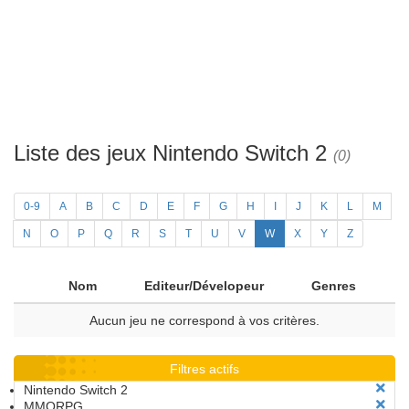
Liste des jeux Nintendo Switch 2
(0)
0-9
A
B
C
D
E
F
G
H
I
J
K
L
M
N
O
P
Q
R
S
T
U
V
W
X
Y
Z
Nom
Editeur/Dévelopeur
Genres
Aucun jeu ne correspond à vos critères.
Filtres actifs
Nintendo Switch 2
MMORPG