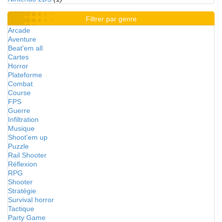
Filtrer par genre
Arcade
Aventure
Beat'em all
Cartes
Horror
Plateforme
Combat
Course
FPS
Guerre
Infiltration
Musique
Shoot'em up
Puzzle
Rail Shooter
Réflexion
RPG
Shooter
Stratégie
Survival horror
Tactique
Party Game