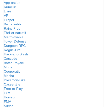
Application
Rumeur
Livre
VR
Flipper
Bac à sable
Rainy Frog
Thriller narratif
Metroidvania
Tower Defense
Dungeon RPG
Rogue-Lite
Hack-and-Slash
Cascade
Battle Royale
Moba
Coopération
Mecha
Pokémon-Like
Casse-tête
Free-to-Play
Film
Horreur
FMV
Survie