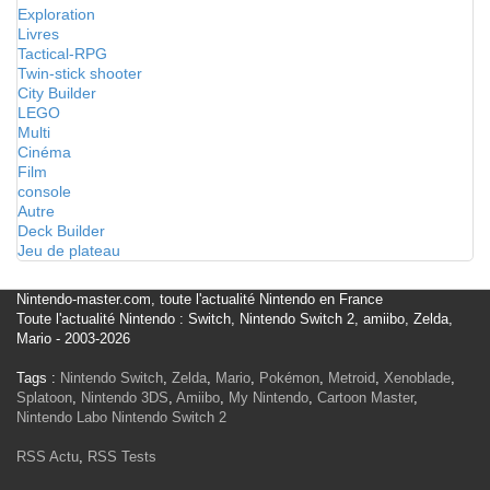
Exploration
Livres
Tactical-RPG
Twin-stick shooter
City Builder
LEGO
Multi
Cinéma
Film
console
Autre
Deck Builder
Jeu de plateau
Nintendo-master.com, toute l'actualité Nintendo en France
Toute l'actualité Nintendo : Switch, Nintendo Switch 2, amiibo, Zelda,
Mario - 2003-2026
Tags :
Nintendo Switch
,
Zelda
,
Mario
,
Pokémon
,
Metroid
,
Xenoblade
,
Splatoon
,
Nintendo 3DS
,
Amiibo
,
My Nintendo
,
Cartoon Master
,
Nintendo Labo
Nintendo Switch 2
RSS Actu
,
RSS Tests