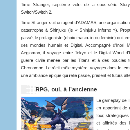
Time Stranger, septième volet de la sous-série Stor
Switch/Switch 2.
Time Stranger suit un agent d’ADAMAS, une organisation
catastrophe à Shinjuku (le « Shinjuku Inferno »). Prop
passé, le protagoniste (choix masculin ou féminin) doit e
des mondes humain et Digital. Accompagné d’Inori 
Aegiomon, il voyage entre Tokyo et le Digital World d’I
guerre civile menée par les Titans et à des boucles t
Chronomon. Le récit mêle mystère, voyages dans le temps
une ambiance épique qui relie passé, présent et futurs alte
RPG, oui, à l’ancienne
Le gameplay de Ti
en apportant de 
tour, stratégique
et affinités des