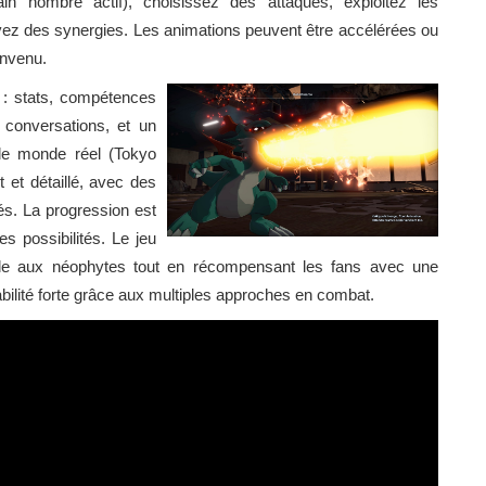
ain nombre actif), choisissez des attaques, exploitez les
ivez des synergies. Les animations peuvent être accélérées ou
envenu.
e : stats, compétences
 conversations, et un
 le monde réel (Tokyo
t et détaillé, avec des
és. La progression est
s possibilités. Le jeu
ible aux néophytes tout en récompensant les fans avec une
abilité forte grâce aux multiples approches en combat.