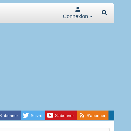
Connexion
S'abonner
Suivre
S'abonner
S'abonner