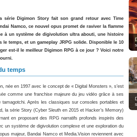
a série Digimon Story fait son grand retour avec Time
andai Namco, ce nouvel opus promet de raviver la flamme
e à un système de digivolution ultra abouti, une histoire
D
 le temps, et un gameplay JRPG solide. Disponible le 10
s
ger est-il le meilleur Digimon RPG à ce jour ? Voici notre
ourni.
du temps
n, née en 1997 avec le concept de « Digital Monsters », s’est
sée comme une franchise majeure du jeu vidéo grâce à ses
e tamagotchi. Après les classiques sur consoles portables et
s
ld, la série Story (Cyber Sleuth en 2015 et Hacker’s Memory)
nant en proposant des RPG narratifs profonds inspirés des
ec un système de digivolution complexe et une exploration du
er opus majeur, Bandai Namco et Media.Vision reviennent avec