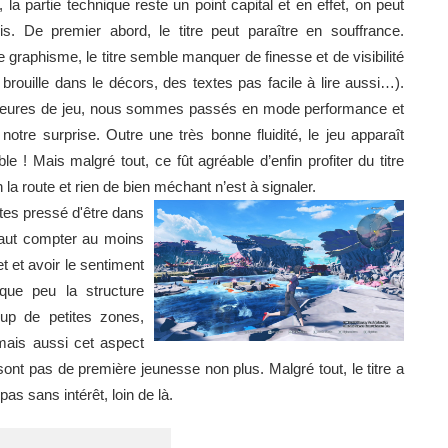
la partie technique reste un point capital et en effet, on peut
is. De premier abord, le titre peut paraître en souffrance.
graphisme, le titre semble manquer de finesse et de visibilité
 brouille dans le décors, des textes pas facile à lire aussi…).
heures de jeu, nous sommes passés en mode performance et
 notre surprise. Outre une très bonne fluidité, le jeu apparaît
ble ! Mais malgré tout, ce fût agréable d’enfin profiter du titre
 la route et rien de bien méchant n’est à signaler.
êtes pressé d'être dans
 faut compter au moins
t et avoir le sentiment
lque peu la structure
oup de petites zones,
mais aussi cet aspect
sont pas de première jeunesse non plus. Malgré tout, le titre a
s sans intérêt, loin de là.