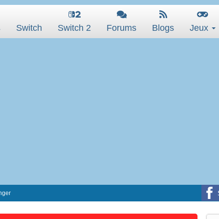
s
Switch
Switch 2
Forums
Blogs
Jeux
nger