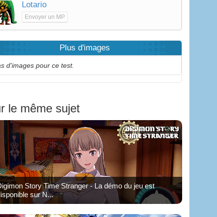
Lotario
Envoyer un MP
Plus d'images
s d'images pour ce test.
r le même sujet
igimon Story Time Stranger - La démo du jeu est
isponible sur N...