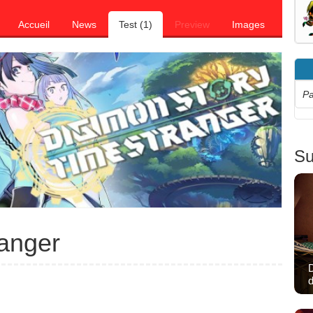
Accueil
News
Test (1)
Preview
Images
Pa
Su
ranger
D
d