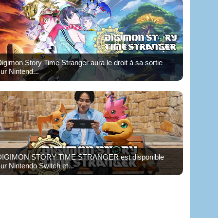
igimon Story Time Stranger aura le droit à sa sortie
ur Nintend...
DIGIMON STORY TIME STRANGER est disponible
ur Nintendo Switch et...