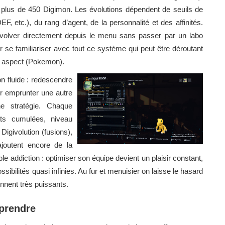
plus de 450 Digimon. Les évolutions dépendent de seuils de
F, etc.), du rang d’agent, de la personnalité et des affinités.
volver directement depuis le menu sans passer par un labo
 se familiariser avec tout ce système qui peut être déroutant
et aspect (Pokemon).
on fluide : redescendre
ur emprunter une autre
e stratégie. Chaque
ts cumulées, niveau
Digivolution (fusions),
ajoutent encore de la
le addiction : optimiser son équipe devient un plaisir constant,
ibilités quasi infinies. Au fur et menuisier on laisse le hasard
nnent très puissants.
rprendre