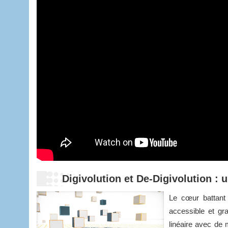
Digivolution et De-Digivolution :
Le cœur battant 
accessible et gr
linéaire avec de 