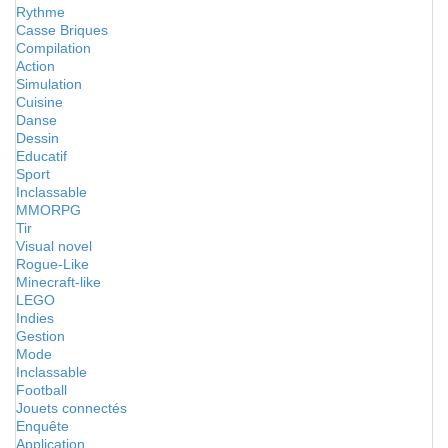
Rythme
Casse Briques
Compilation
Action
Simulation
Cuisine
Danse
Dessin
Educatif
Sport
Inclassable
MMORPG
Tir
Visual novel
Rogue-Like
Minecraft-like
LEGO
Indies
Gestion
Mode
Inclassable
Football
Jouets connectés
Enquête
Application