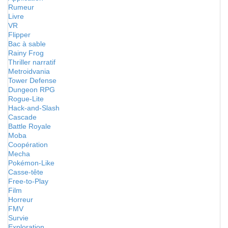
Rumeur
Livre
VR
Flipper
Bac à sable
Rainy Frog
Thriller narratif
Metroidvania
Tower Defense
Dungeon RPG
Rogue-Lite
Hack-and-Slash
Cascade
Battle Royale
Moba
Coopération
Mecha
Pokémon-Like
Casse-tête
Free-to-Play
Film
Horreur
FMV
Survie
Exploration