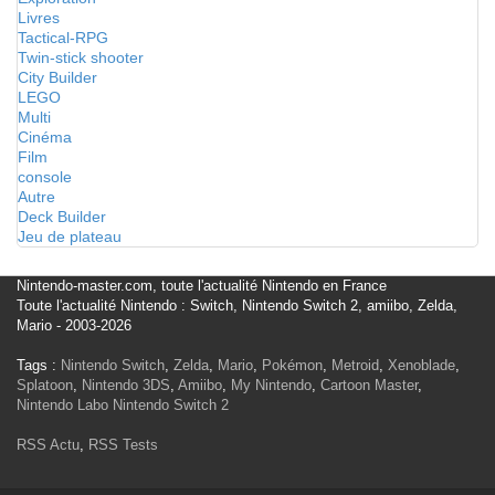
Livres
Tactical-RPG
Twin-stick shooter
City Builder
LEGO
Multi
Cinéma
Film
console
Autre
Deck Builder
Jeu de plateau
Nintendo-master.com, toute l'actualité Nintendo en France
Toute l'actualité Nintendo : Switch, Nintendo Switch 2, amiibo, Zelda,
Mario - 2003-2026
Tags :
Nintendo Switch
,
Zelda
,
Mario
,
Pokémon
,
Metroid
,
Xenoblade
,
Splatoon
,
Nintendo 3DS
,
Amiibo
,
My Nintendo
,
Cartoon Master
,
Nintendo Labo
Nintendo Switch 2
RSS Actu
,
RSS Tests