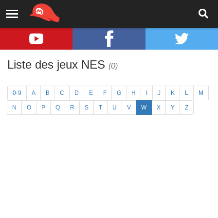
Liste des jeux NES
(0)
0-9
A
B
C
D
E
F
G
H
I
J
K
L
M
N
O
P
Q
R
S
T
U
V
W
X
Y
Z