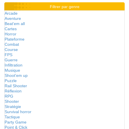
Filtrer par genre
Arcade
Aventure
Beat'em all
Cartes
Horror
Plateforme
Combat
Course
FPS
Guerre
Infiltration
Musique
Shoot'em up
Puzzle
Rail Shooter
Réflexion
RPG
Shooter
Stratégie
Survival horror
Tactique
Party Game
Point & Click