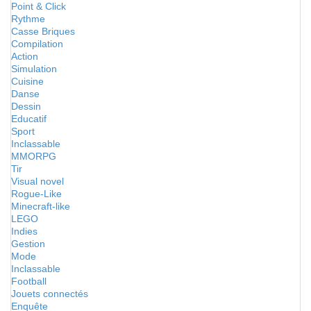
Point & Click
Rythme
Casse Briques
Compilation
Action
Simulation
Cuisine
Danse
Dessin
Educatif
Sport
Inclassable
MMORPG
Tir
Visual novel
Rogue-Like
Minecraft-like
LEGO
Indies
Gestion
Mode
Inclassable
Football
Jouets connectés
Enquête