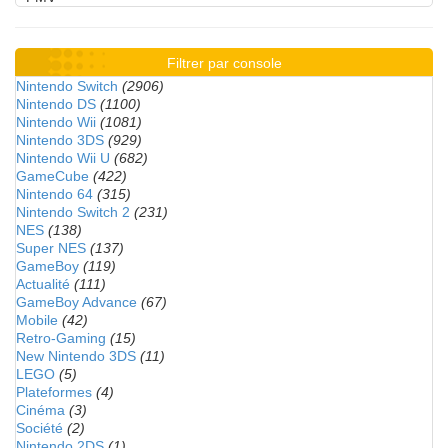
Filtrer par console
Nintendo Switch
(2906)
Nintendo DS
(1100)
Nintendo Wii
(1081)
Nintendo 3DS
(929)
Nintendo Wii U
(682)
GameCube
(422)
Nintendo 64
(315)
Nintendo Switch 2
(231)
NES
(138)
Super NES
(137)
GameBoy
(119)
Actualité
(111)
GameBoy Advance
(67)
Mobile
(42)
Retro-Gaming
(15)
New Nintendo 3DS
(11)
LEGO
(5)
Plateformes
(4)
Cinéma
(3)
Société
(2)
Nintendo 2DS
(1)