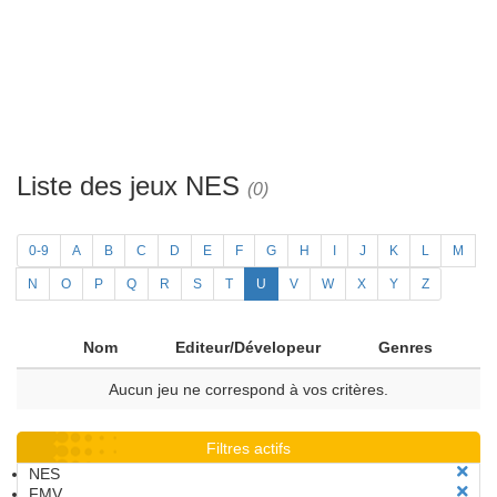
Liste des jeux NES
(0)
0-9
A
B
C
D
E
F
G
H
I
J
K
L
M
N
O
P
Q
R
S
T
U
V
W
X
Y
Z
Nom
Editeur/Dévelopeur
Genres
Aucun jeu ne correspond à vos critères.
Filtres actifs
NES
FMV