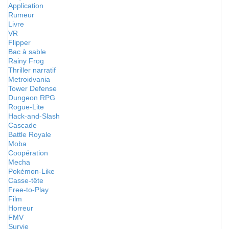
Application
Rumeur
Livre
VR
Flipper
Bac à sable
Rainy Frog
Thriller narratif
Metroidvania
Tower Defense
Dungeon RPG
Rogue-Lite
Hack-and-Slash
Cascade
Battle Royale
Moba
Coopération
Mecha
Pokémon-Like
Casse-tête
Free-to-Play
Film
Horreur
FMV
Survie