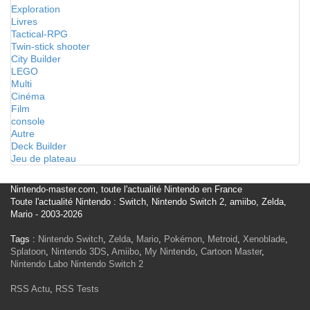
Exploration
Livres
Tactical-RPG
Twin-stick shooter
City Builder
LEGO
Multi
Cinéma
Film
console
Autre
Deck Builder
Jeu de plateau
Nintendo-master.com, toute l'actualité Nintendo en France
Toute l'actualité Nintendo : Switch, Nintendo Switch 2, amiibo, Zelda,
Mario - 2003-2026
Tags :
Nintendo Switch
,
Zelda
,
Mario
,
Pokémon
,
Metroid
,
Xenoblade
,
Splatoon
,
Nintendo 3DS
,
Amiibo
,
My Nintendo
,
Cartoon Master
,
Nintendo Labo
Nintendo Switch 2
RSS Actu
,
RSS Tests