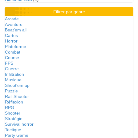
Filtrer par genre
Arcade
Aventure
Beat'em all
Cartes
Horror
Plateforme
Combat
Course
FPS
Guerre
Infiltration
Musique
Shoot'em up
Puzzle
Rail Shooter
Réflexion
RPG
Shooter
Stratégie
Survival horror
Tactique
Party Game