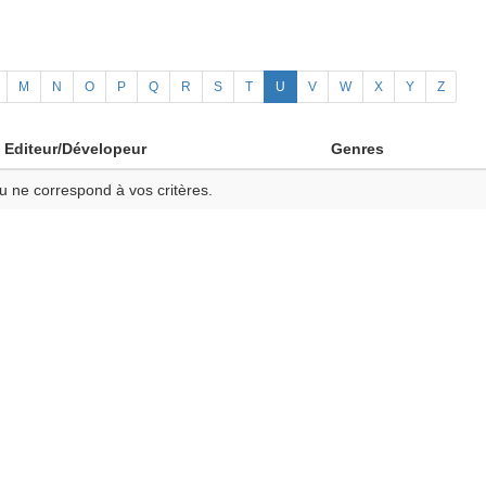
M
N
O
P
Q
R
S
T
U
V
W
X
Y
Z
Editeur/Dévelopeur
Genres
u ne correspond à vos critères.