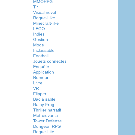
MMORPG
Tir
Visual novel
Rogue-Like
Minecraft-like
LEGO
Indies
Gestion
Mode
Inclassable
Football
Jouets connectés
Enquête
Application
Rumeur
Livre
VR
Flipper
Bac à sable
Rainy Frog
Thriller narratif
Metroidvania
Tower Defense
Dungeon RPG
Rogue-Lite