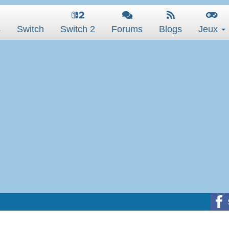
s
Switch
Switch 2
Forums
Blogs
Jeux