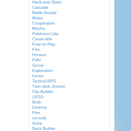
Hack-and-Slash
Cascade
Battle Royale
Moba
Coopération
Mecha
Pokémon-Like
Casse-tête
Free-to-Play
Film
Horreur
FMV
Survie
Exploration
Livres
Tactical-RPG
Twin-stick shooter
City Builder
LEGO
Multi
Cinéma
Film
console
Autre
Deck Builder