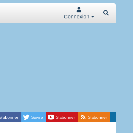
Connexion
S'abonner
Suivre
S'abonner
S'abonner