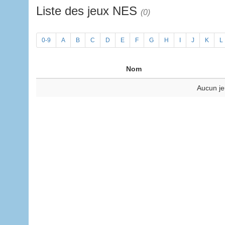
Liste des jeux NES
(0)
0-9
A
B
C
D
E
F
G
H
I
J
K
L
Nom
Aucun je