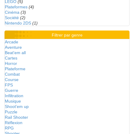
LEGO
(5)
Plateformes
(4)
Cinéma
(3)
Société
(2)
Nintendo 2DS
(1)
Filtrer par genre
Arcade
Aventure
Beat'em all
Cartes
Horror
Plateforme
Combat
Course
FPS
Guerre
Infiltration
Musique
Shoot'em up
Puzzle
Rail Shooter
Réflexion
RPG
Shooter