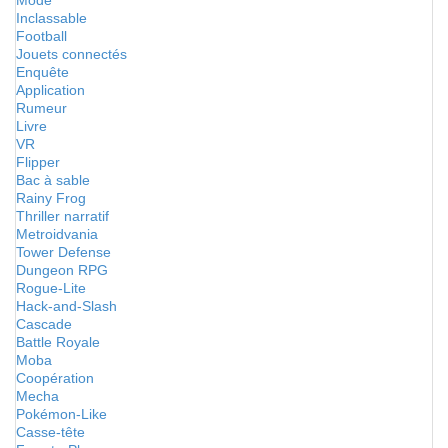
Mode
Inclassable
Football
Jouets connectés
Enquête
Application
Rumeur
Livre
VR
Flipper
Bac à sable
Rainy Frog
Thriller narratif
Metroidvania
Tower Defense
Dungeon RPG
Rogue-Lite
Hack-and-Slash
Cascade
Battle Royale
Moba
Coopération
Mecha
Pokémon-Like
Casse-tête