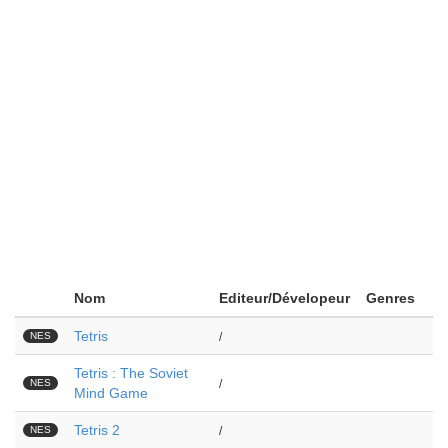
Nom
Editeur/Dévelopeur
Genres
Tetris
NES
/
Tetris : The Soviet
NES
/
Mind Game
Tetris 2
NES
/