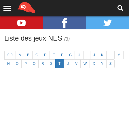
Liste des jeux NES
(3)
0-9
A
B
C
D
E
F
G
H
I
J
K
L
M
N
O
P
Q
R
S
T
U
V
W
X
Y
Z