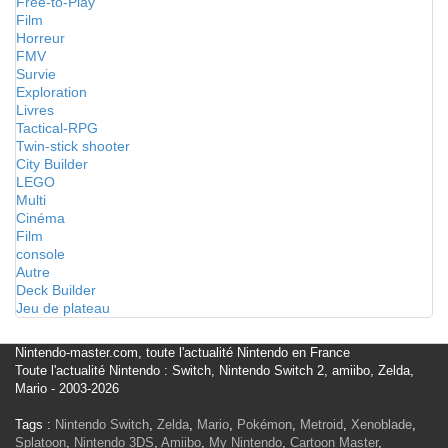
Free-to-Play
Film
Horreur
FMV
Survie
Exploration
Livres
Tactical-RPG
Twin-stick shooter
City Builder
LEGO
Multi
Cinéma
Film
console
Autre
Deck Builder
Jeu de plateau
Nintendo-master.com, toute l'actualité Nintendo en France
Toute l'actualité Nintendo : Switch, Nintendo Switch 2, amiibo, Zelda,
Mario - 2003-2026
Tags :
Nintendo Switch
,
Zelda
,
Mario
,
Pokémon
,
Metroid
,
Xenoblade
,
Splatoon
,
Nintendo 3DS
,
Amiibo
,
My Nintendo
,
Cartoon Master
,