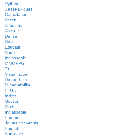
Rythme
Casse Briques
Compilation
Action
Simulation
Cuisine
Danse
Dessin
Educatif
Sport
Inclassable
MMORPG
Tir
Visual novel
Rogue-Like
Minecraft-like
LEGO
Indies
Gestion
Mode
Inclassable
Football
Jouets connectés
Enquête
Application