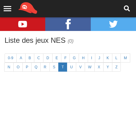
Liste des jeux NES
(0)
0-9
A
B
C
D
E
F
G
H
I
J
K
L
M
N
O
P
Q
R
S
T
U
V
W
X
Y
Z