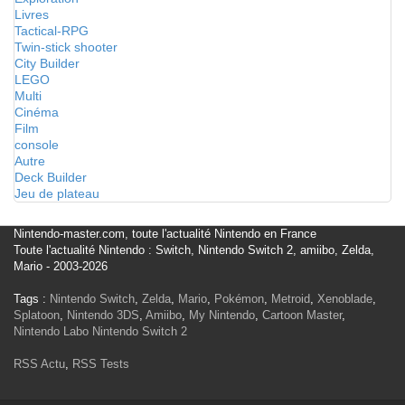
Livres
Tactical-RPG
Twin-stick shooter
City Builder
LEGO
Multi
Cinéma
Film
console
Autre
Deck Builder
Jeu de plateau
Nintendo-master.com, toute l'actualité Nintendo en France
Toute l'actualité Nintendo : Switch, Nintendo Switch 2, amiibo, Zelda,
Mario - 2003-2026
Tags :
Nintendo Switch
,
Zelda
,
Mario
,
Pokémon
,
Metroid
,
Xenoblade
,
Splatoon
,
Nintendo 3DS
,
Amiibo
,
My Nintendo
,
Cartoon Master
,
Nintendo Labo
Nintendo Switch 2
RSS Actu
,
RSS Tests