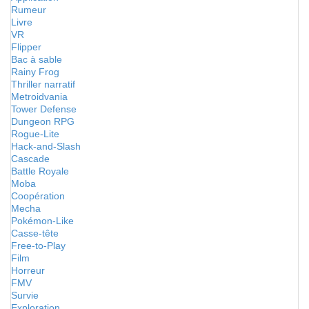
Rumeur
Livre
VR
Flipper
Bac à sable
Rainy Frog
Thriller narratif
Metroidvania
Tower Defense
Dungeon RPG
Rogue-Lite
Hack-and-Slash
Cascade
Battle Royale
Moba
Coopération
Mecha
Pokémon-Like
Casse-tête
Free-to-Play
Film
Horreur
FMV
Survie
Exploration