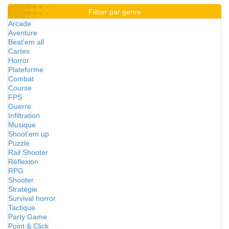
Filtrer par genre
Arcade
Aventure
Beat'em all
Cartes
Horror
Plateforme
Combat
Course
FPS
Guerre
Infiltration
Musique
Shoot'em up
Puzzle
Rail Shooter
Réflexion
RPG
Shooter
Stratégie
Survival horror
Tactique
Party Game
Point & Click