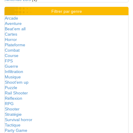
Filtrer par genre
Arcade
Aventure
Beat'em all
Cartes
Horror
Plateforme
Combat
Course
FPS
Guerre
Infiltration
Musique
Shoot'em up
Puzzle
Rail Shooter
Réflexion
RPG
Shooter
Stratégie
Survival horror
Tactique
Party Game