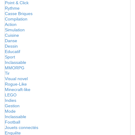
Point & Click
Rythme
Casse Briques
Compilation
Action
Simulation
Cuisine
Danse
Dessin
Educatif
Sport
Inclassable
MMORPG
Tir
Visual novel
Rogue-Like
Minecraft-like
LEGO
Indies
Gestion
Mode
Inclassable
Football
Jouets connectés
Enquête