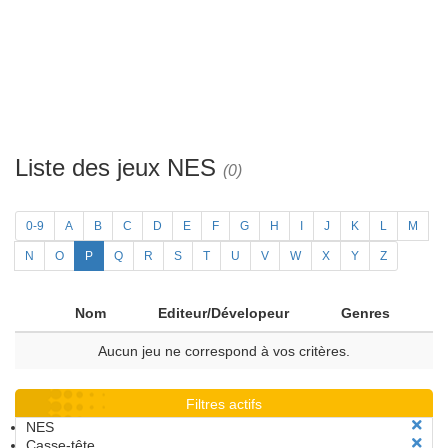
Liste des jeux NES
(0)
0-9
A
B
C
D
E
F
G
H
I
J
K
L
M
N
O
P
Q
R
S
T
U
V
W
X
Y
Z
Nom
Editeur/Dévelopeur
Genres
Aucun jeu ne correspond à vos critères.
Filtres actifs
NES
Casse-tête