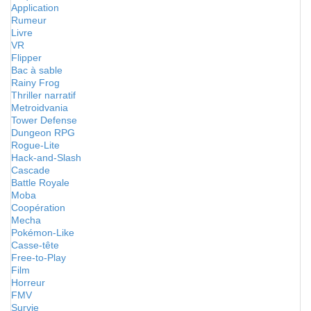
Application
Rumeur
Livre
VR
Flipper
Bac à sable
Rainy Frog
Thriller narratif
Metroidvania
Tower Defense
Dungeon RPG
Rogue-Lite
Hack-and-Slash
Cascade
Battle Royale
Moba
Coopération
Mecha
Pokémon-Like
Casse-tête
Free-to-Play
Film
Horreur
FMV
Survie