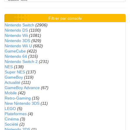
Filtrer par console
Nintendo Switch
(2906)
Nintendo DS
(1100)
Nintendo Wii
(1081)
Nintendo 3DS
(929)
Nintendo Wii U
(682)
GameCube
(422)
Nintendo 64
(315)
Nintendo Switch 2
(231)
NES
(138)
Super NES
(137)
GameBoy
(119)
Actualité
(111)
GameBoy Advance
(67)
Mobile
(42)
Retro-Gaming
(15)
New Nintendo 3DS
(11)
LEGO
(5)
Plateformes
(4)
Cinéma
(3)
Société
(2)
Nintendo 2DS
(1)