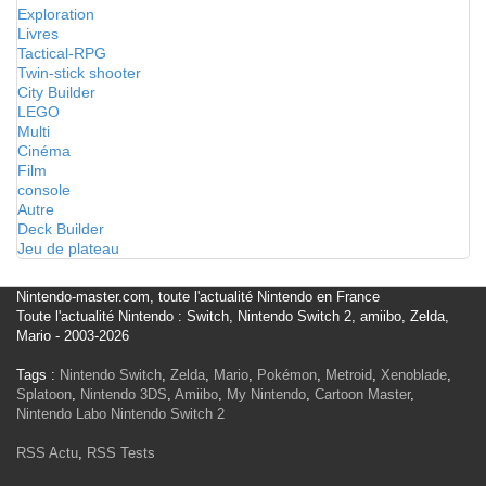
Exploration
Livres
Tactical-RPG
Twin-stick shooter
City Builder
LEGO
Multi
Cinéma
Film
console
Autre
Deck Builder
Jeu de plateau
Nintendo-master.com, toute l'actualité Nintendo en France
Toute l'actualité Nintendo : Switch, Nintendo Switch 2, amiibo, Zelda,
Mario - 2003-2026
Tags :
Nintendo Switch
,
Zelda
,
Mario
,
Pokémon
,
Metroid
,
Xenoblade
,
Splatoon
,
Nintendo 3DS
,
Amiibo
,
My Nintendo
,
Cartoon Master
,
Nintendo Labo
Nintendo Switch 2
RSS Actu
,
RSS Tests