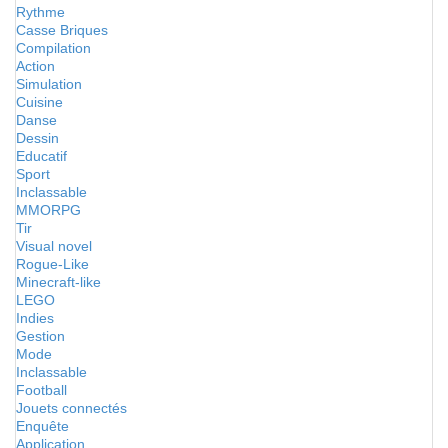
Rythme
Casse Briques
Compilation
Action
Simulation
Cuisine
Danse
Dessin
Educatif
Sport
Inclassable
MMORPG
Tir
Visual novel
Rogue-Like
Minecraft-like
LEGO
Indies
Gestion
Mode
Inclassable
Football
Jouets connectés
Enquête
Application