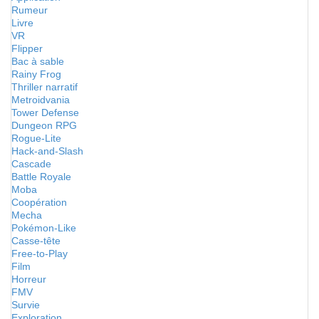
Rumeur
Livre
VR
Flipper
Bac à sable
Rainy Frog
Thriller narratif
Metroidvania
Tower Defense
Dungeon RPG
Rogue-Lite
Hack-and-Slash
Cascade
Battle Royale
Moba
Coopération
Mecha
Pokémon-Like
Casse-tête
Free-to-Play
Film
Horreur
FMV
Survie
Exploration