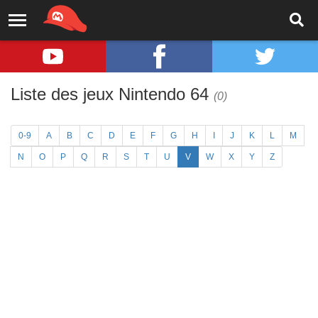
Liste des jeux Nintendo 64
(0)
0-9
A
B
C
D
E
F
G
H
I
J
K
L
M
N
O
P
Q
R
S
T
U
V
W
X
Y
Z