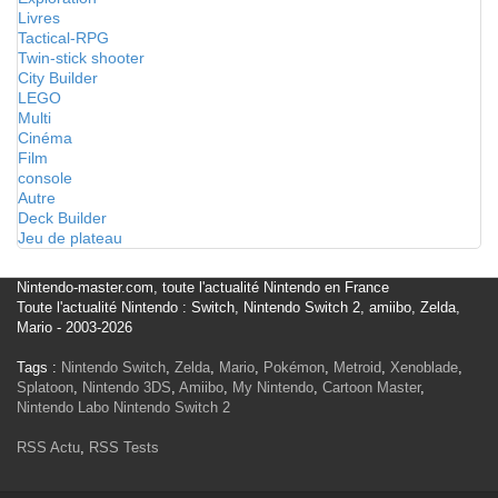
Livres
Tactical-RPG
Twin-stick shooter
City Builder
LEGO
Multi
Cinéma
Film
console
Autre
Deck Builder
Jeu de plateau
Nintendo-master.com, toute l'actualité Nintendo en France
Toute l'actualité Nintendo : Switch, Nintendo Switch 2, amiibo, Zelda,
Mario - 2003-2026
Tags :
Nintendo Switch
,
Zelda
,
Mario
,
Pokémon
,
Metroid
,
Xenoblade
,
Splatoon
,
Nintendo 3DS
,
Amiibo
,
My Nintendo
,
Cartoon Master
,
Nintendo Labo
Nintendo Switch 2
RSS Actu
,
RSS Tests