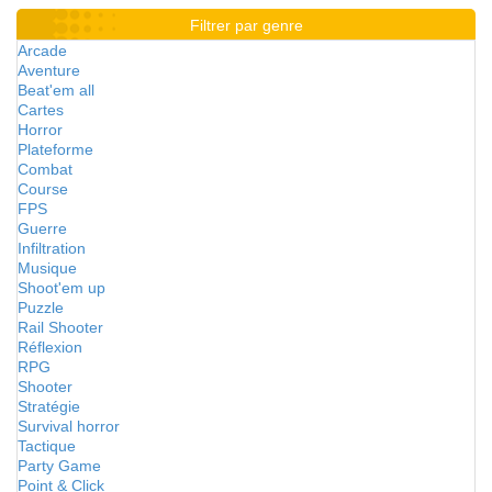
Filtrer par genre
Arcade
Aventure
Beat'em all
Cartes
Horror
Plateforme
Combat
Course
FPS
Guerre
Infiltration
Musique
Shoot'em up
Puzzle
Rail Shooter
Réflexion
RPG
Shooter
Stratégie
Survival horror
Tactique
Party Game
Point & Click