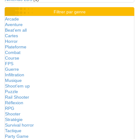
Filtrer par genre
Arcade
Aventure
Beat'em all
Cartes
Horror
Plateforme
Combat
Course
FPS
Guerre
Infiltration
Musique
Shoot'em up
Puzzle
Rail Shooter
Réflexion
RPG
Shooter
Stratégie
Survival horror
Tactique
Party Game