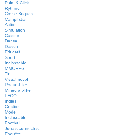
Point & Click
Rythme
Casse Briques
Compilation
Action
Simulation
Cuisine
Danse
Dessin
Educatif
Sport
Inclassable
MMORPG
Tir
Visual novel
Rogue-Like
Minecraft-like
LEGO
Indies
Gestion
Mode
Inclassable
Football
Jouets connectés
Enquête