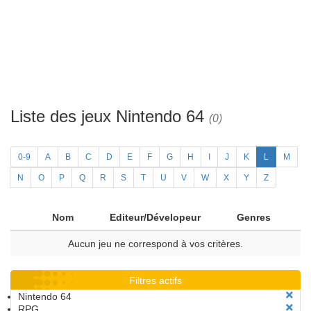
Liste des jeux Nintendo 64
(0)
0-9
A
B
C
D
E
F
G
H
I
J
K
L
M
N
O
P
Q
R
S
T
U
V
W
X
Y
Z
Nom
Editeur/Dévelopeur
Genres
Aucun jeu ne correspond à vos critères.
Filtres actifs
Nintendo 64
RPG