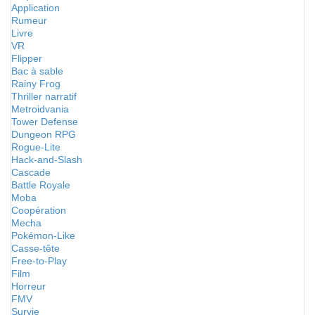
Application
Rumeur
Livre
VR
Flipper
Bac à sable
Rainy Frog
Thriller narratif
Metroidvania
Tower Defense
Dungeon RPG
Rogue-Lite
Hack-and-Slash
Cascade
Battle Royale
Moba
Coopération
Mecha
Pokémon-Like
Casse-tête
Free-to-Play
Film
Horreur
FMV
Survie