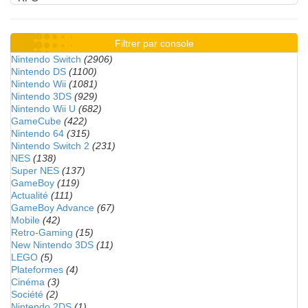
Filtrer par console
Nintendo Switch
(2906)
Nintendo DS
(1100)
Nintendo Wii
(1081)
Nintendo 3DS
(929)
Nintendo Wii U
(682)
GameCube
(422)
Nintendo 64
(315)
Nintendo Switch 2
(231)
NES
(138)
Super NES
(137)
GameBoy
(119)
Actualité
(111)
GameBoy Advance
(67)
Mobile
(42)
Retro-Gaming
(15)
New Nintendo 3DS
(11)
LEGO
(5)
Plateformes
(4)
Cinéma
(3)
Société
(2)
Nintendo 2DS
(1)