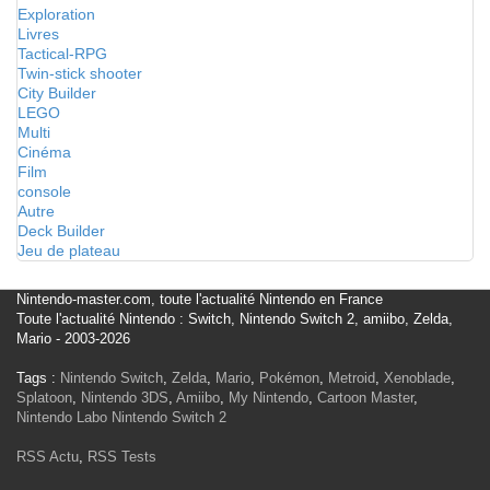
Exploration
Livres
Tactical-RPG
Twin-stick shooter
City Builder
LEGO
Multi
Cinéma
Film
console
Autre
Deck Builder
Jeu de plateau
Nintendo-master.com, toute l'actualité Nintendo en France
Toute l'actualité Nintendo : Switch, Nintendo Switch 2, amiibo, Zelda,
Mario - 2003-2026
Tags :
Nintendo Switch
,
Zelda
,
Mario
,
Pokémon
,
Metroid
,
Xenoblade
,
Splatoon
,
Nintendo 3DS
,
Amiibo
,
My Nintendo
,
Cartoon Master
,
Nintendo Labo
Nintendo Switch 2
RSS Actu
,
RSS Tests