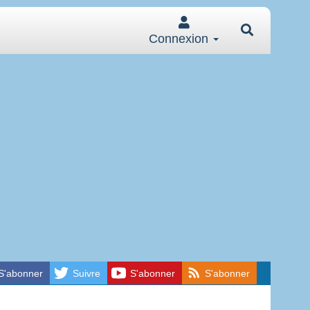
Connexion
S'abonner
Suivre
S'abonner
S'abonner