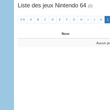
Liste des jeux Nintendo 64
(0)
0-9
A
B
C
D
E
F
G
H
I
J
K
L
Nom
Aucun je