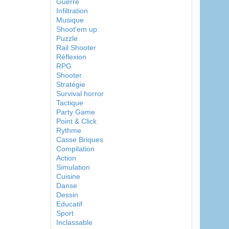
Guerre
Infiltration
Musique
Shoot'em up
Puzzle
Rail Shooter
Réflexion
RPG
Shooter
Stratégie
Survival horror
Tactique
Party Game
Point & Click
Rythme
Casse Briques
Compilation
Action
Simulation
Cuisine
Danse
Dessin
Educatif
Sport
Inclassable