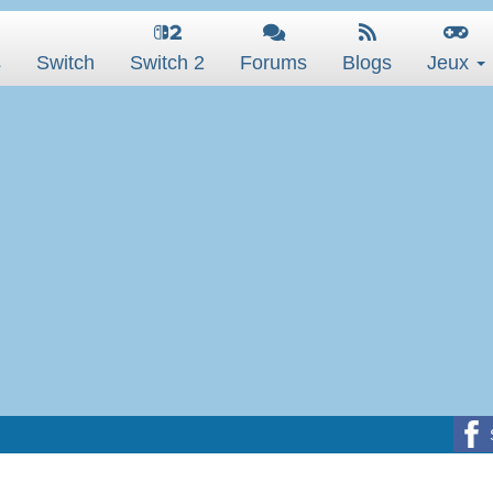
s
Switch
Switch 2
Forums
Blogs
Jeux