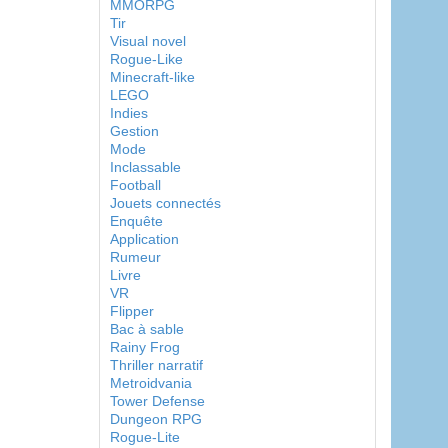
MMORPG
Tir
Visual novel
Rogue-Like
Minecraft-like
LEGO
Indies
Gestion
Mode
Inclassable
Football
Jouets connectés
Enquête
Application
Rumeur
Livre
VR
Flipper
Bac à sable
Rainy Frog
Thriller narratif
Metroidvania
Tower Defense
Dungeon RPG
Rogue-Lite