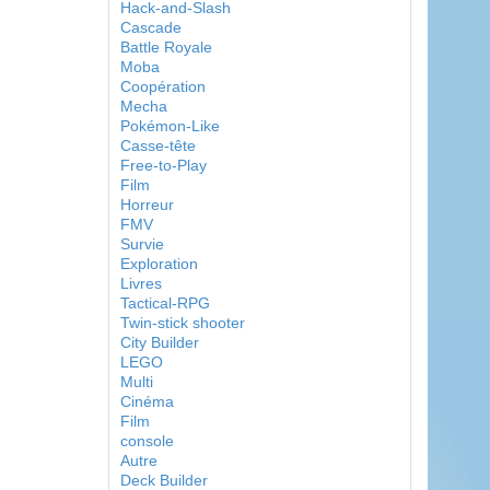
Hack-and-Slash
Cascade
Battle Royale
Moba
Coopération
Mecha
Pokémon-Like
Casse-tête
Free-to-Play
Film
Horreur
FMV
Survie
Exploration
Livres
Tactical-RPG
Twin-stick shooter
City Builder
LEGO
Multi
Cinéma
Film
console
Autre
Deck Builder