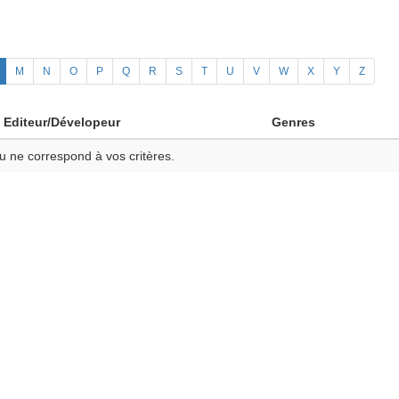
M
N
O
P
Q
R
S
T
U
V
W
X
Y
Z
Editeur/Dévelopeur
Genres
u ne correspond à vos critères.