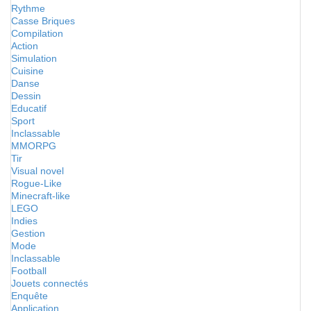
Rythme
Casse Briques
Compilation
Action
Simulation
Cuisine
Danse
Dessin
Educatif
Sport
Inclassable
MMORPG
Tir
Visual novel
Rogue-Like
Minecraft-like
LEGO
Indies
Gestion
Mode
Inclassable
Football
Jouets connectés
Enquête
Application