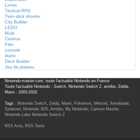
Livres
Tactical-RPG
Twin-stick shooter
City Builder
LEGO
Multi
Cinéma
Film
console
Autre
Deck Builder
Jeu de plateau
Nintendo-master.com, toute l'actualité Nintendo en France
Toute l'actualité Nintendo : Switch, Nintendo Switch 2, amiibo, Zelda,
Mario - 2003-2026
Tags :
Nintendo Switch
,
Zelda
,
Mario
,
Pokémon
,
Metroid
,
Xenoblade
,
Splatoon
,
Nintendo 3DS
,
Amiibo
,
My Nintendo
,
Cartoon Master
,
Nintendo Labo
Nintendo Switch 2
RSS Actu
,
RSS Tests