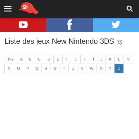
Liste des jeux New Nintendo 3DS
(0)
0-9
A
B
C
D
E
F
G
H
I
J
K
L
M
N
O
P
Q
R
S
T
U
V
W
X
Y
Z