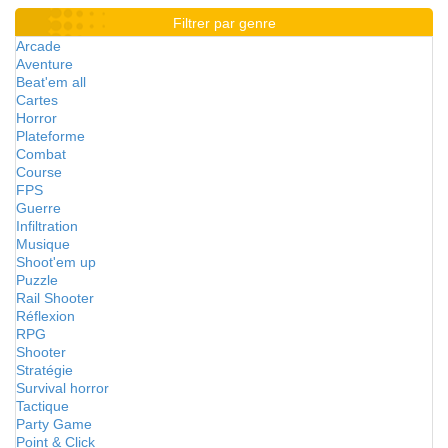
Filtrer par genre
Arcade
Aventure
Beat'em all
Cartes
Horror
Plateforme
Combat
Course
FPS
Guerre
Infiltration
Musique
Shoot'em up
Puzzle
Rail Shooter
Réflexion
RPG
Shooter
Stratégie
Survival horror
Tactique
Party Game
Point & Click