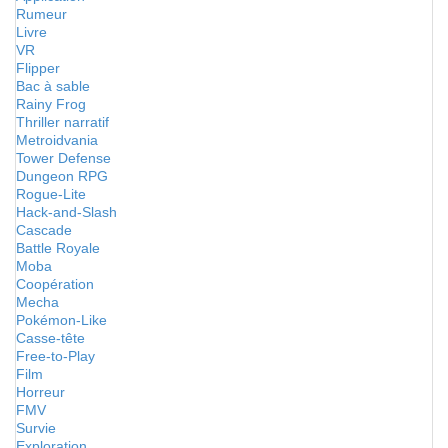
Rumeur
Livre
VR
Flipper
Bac à sable
Rainy Frog
Thriller narratif
Metroidvania
Tower Defense
Dungeon RPG
Rogue-Lite
Hack-and-Slash
Cascade
Battle Royale
Moba
Coopération
Mecha
Pokémon-Like
Casse-tête
Free-to-Play
Film
Horreur
FMV
Survie
Exploration