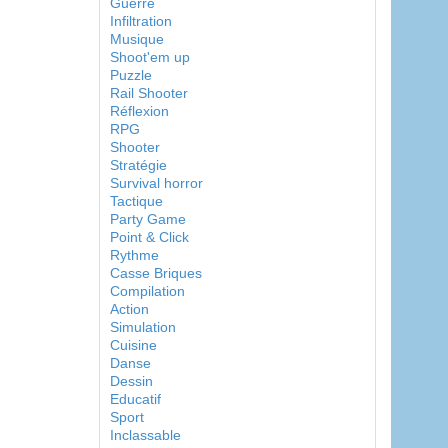
Guerre
Infiltration
Musique
Shoot'em up
Puzzle
Rail Shooter
Réflexion
RPG
Shooter
Stratégie
Survival horror
Tactique
Party Game
Point & Click
Rythme
Casse Briques
Compilation
Action
Simulation
Cuisine
Danse
Dessin
Educatif
Sport
Inclassable