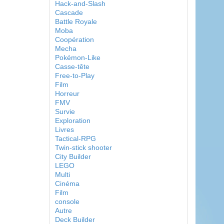
Hack-and-Slash
Cascade
Battle Royale
Moba
Coopération
Mecha
Pokémon-Like
Casse-tête
Free-to-Play
Film
Horreur
FMV
Survie
Exploration
Livres
Tactical-RPG
Twin-stick shooter
City Builder
LEGO
Multi
Cinéma
Film
console
Autre
Deck Builder