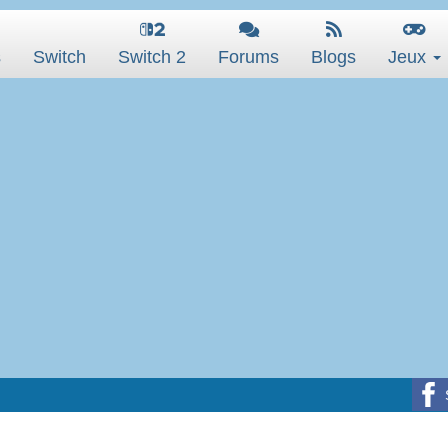
s
Switch
Switch 2
Forums
Blogs
Jeux