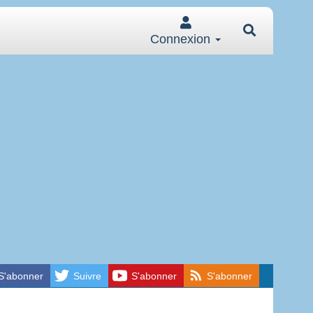
Connexion
S'abonner
Suivre
S'abonner
S'abonner