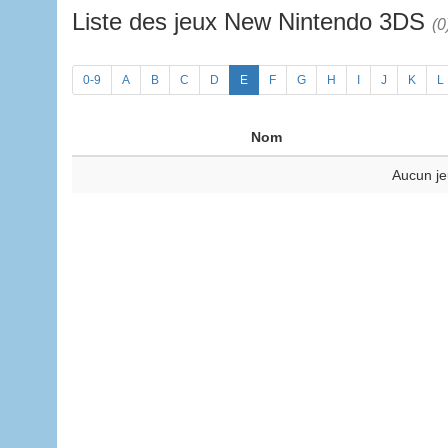
Liste des jeux New Nintendo 3DS
(0
0-9
A
B
C
D
E
F
G
H
I
J
K
L
Nom
Aucun je