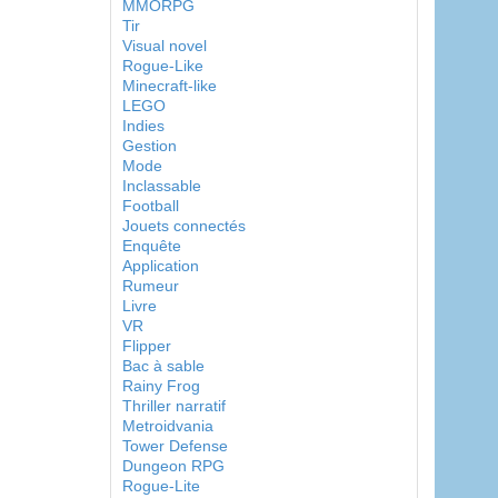
MMORPG
Tir
Visual novel
Rogue-Like
Minecraft-like
LEGO
Indies
Gestion
Mode
Inclassable
Football
Jouets connectés
Enquête
Application
Rumeur
Livre
VR
Flipper
Bac à sable
Rainy Frog
Thriller narratif
Metroidvania
Tower Defense
Dungeon RPG
Rogue-Lite