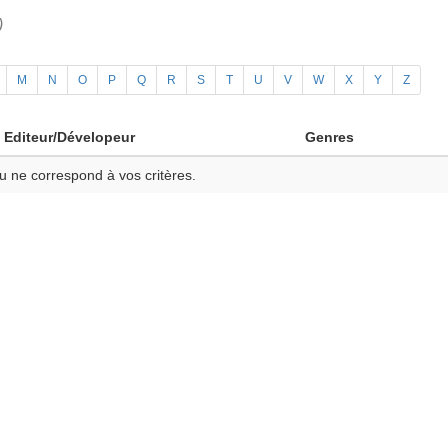
)
M
N
O
P
Q
R
S
T
U
V
W
X
Y
Z
Editeur/Dévelopeur
Genres
u ne correspond à vos critères.