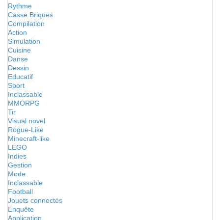
Rythme
Casse Briques
Compilation
Action
Simulation
Cuisine
Danse
Dessin
Educatif
Sport
Inclassable
MMORPG
Tir
Visual novel
Rogue-Like
Minecraft-like
LEGO
Indies
Gestion
Mode
Inclassable
Football
Jouets connectés
Enquête
Application