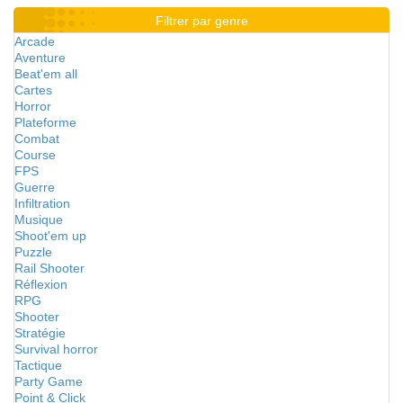
Filtrer par genre
Arcade
Aventure
Beat'em all
Cartes
Horror
Plateforme
Combat
Course
FPS
Guerre
Infiltration
Musique
Shoot'em up
Puzzle
Rail Shooter
Réflexion
RPG
Shooter
Stratégie
Survival horror
Tactique
Party Game
Point & Click