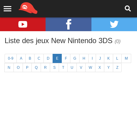
Liste des jeux New Nintendo 3DS
(0)
0-9
A
B
C
D
E
F
G
H
I
J
K
L
M
N
O
P
Q
R
S
T
U
V
W
X
Y
Z