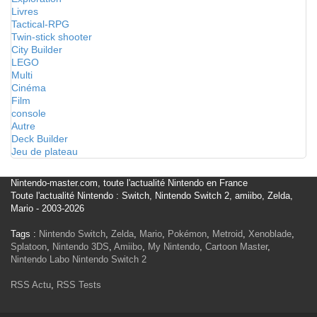
Livres
Tactical-RPG
Twin-stick shooter
City Builder
LEGO
Multi
Cinéma
Film
console
Autre
Deck Builder
Jeu de plateau
Nintendo-master.com, toute l'actualité Nintendo en France
Toute l'actualité Nintendo : Switch, Nintendo Switch 2, amiibo, Zelda,
Mario - 2003-2026
Tags :
Nintendo Switch
,
Zelda
,
Mario
,
Pokémon
,
Metroid
,
Xenoblade
,
Splatoon
,
Nintendo 3DS
,
Amiibo
,
My Nintendo
,
Cartoon Master
,
Nintendo Labo
Nintendo Switch 2
RSS Actu
,
RSS Tests