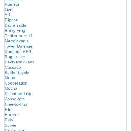
Rumeur
Livre
VR
Flipper
Bac à sable
Rainy Frog
Thriller narratif
Metroidvania
Tower Defense
Dungeon RPG
Rogue-Lite
Hack-and-Slash
Cascade
Battle Royale
Moba
Coopération
Mecha
Pokémon-Like
Casse-tête
Free-to-Play
Film
Horreur
FMV
Survie
Exploration