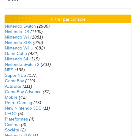
Filtrer par console
Nintendo Switch
(2906)
Nintendo DS
(1100)
Nintendo Wii
(1081)
Nintendo 3DS
(929)
Nintendo Wii U
(682)
GameCube
(422)
Nintendo 64
(315)
Nintendo Switch 2
(231)
NES
(138)
Super NES
(137)
GameBoy
(119)
Actualité
(111)
GameBoy Advance
(67)
Mobile
(42)
Retro-Gaming
(15)
New Nintendo 3DS
(11)
LEGO
(5)
Plateformes
(4)
Cinéma
(3)
Société
(2)
Nintendo 2DS
(1)