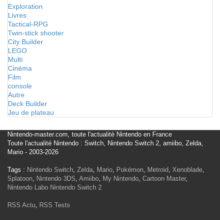
Exploration
Livres
Tactical-RPG
Twin-stick shooter
City Builder
LEGO
Multi
Cinéma
Film
console
Autre
Deck Builder
Jeu de plateau
Nintendo-master.com, toute l'actualité Nintendo en France
Toute l'actualité Nintendo : Switch, Nintendo Switch 2, amiibo, Zelda,
Mario - 2003-2026
Tags :
Nintendo Switch
,
Zelda
,
Mario
,
Pokémon
,
Metroid
,
Xenoblade
,
Splatoon
,
Nintendo 3DS
,
Amiibo
,
My Nintendo
,
Cartoon Master
,
Nintendo Labo
Nintendo Switch 2
RSS Actu
,
RSS Tests