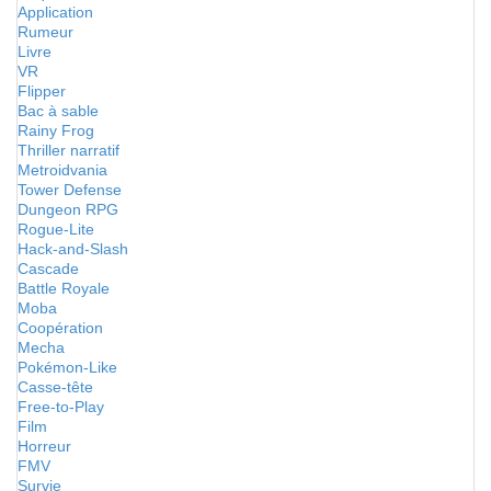
Application
Rumeur
Livre
VR
Flipper
Bac à sable
Rainy Frog
Thriller narratif
Metroidvania
Tower Defense
Dungeon RPG
Rogue-Lite
Hack-and-Slash
Cascade
Battle Royale
Moba
Coopération
Mecha
Pokémon-Like
Casse-tête
Free-to-Play
Film
Horreur
FMV
Survie