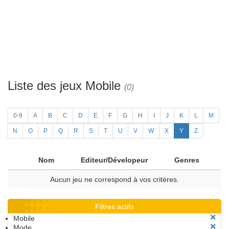
Liste des jeux Mobile
(0)
0-9
A
B
C
D
E
F
G
H
I
J
K
L
M
N
O
P
Q
R
S
T
U
V
W
X
Y
Z
Nom
Editeur/Dévelopeur
Genres
Aucun jeu ne correspond à vos critères.
Filtres actifs
Mobile
Mode