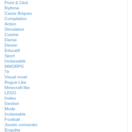
Point & Click
Rythme
Casse Briques
Compilation
Action
Simulation
Cuisine
Danse
Dessin
Educatif
Sport
Inclassable
MMORPG
Tir
Visual novel
Rogue-Like
Minecraft-like
LEGO
Indies
Gestion
Mode
Inclassable
Football
Jouets connectés
Enquête