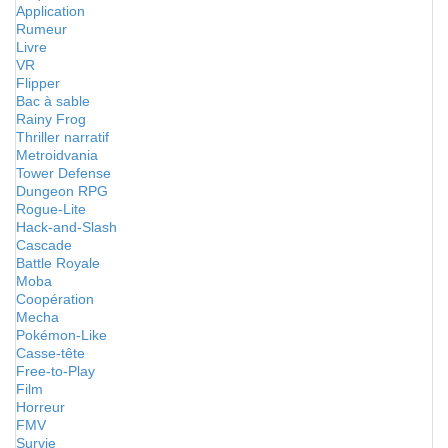
Application
Rumeur
Livre
VR
Flipper
Bac à sable
Rainy Frog
Thriller narratif
Metroidvania
Tower Defense
Dungeon RPG
Rogue-Lite
Hack-and-Slash
Cascade
Battle Royale
Moba
Coopération
Mecha
Pokémon-Like
Casse-tête
Free-to-Play
Film
Horreur
FMV
Survie