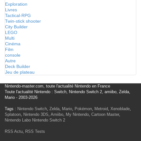
Exploration
Livres
Tactical-RPG
Twin-stick shooter
City Builder
LEGO
Multi
Cinéma
Film
console
Autre
Deck Builder
Jeu de plateau
Nintendo-master.com, toute l'actualité Nintendo en France
Toute l'actualité Nintendo : Switch, Nintendo Switch 2, amiibo, Zelda,
Mario - 2003-2026
Tags :
Nintendo Switch
,
Zelda
,
Mario
,
Pokémon
,
Metroid
,
Xenoblade
,
Splatoon
,
Nintendo 3DS
,
Amiibo
,
My Nintendo
,
Cartoon Master
,
Nintendo Labo
Nintendo Switch 2
RSS Actu
,
RSS Tests