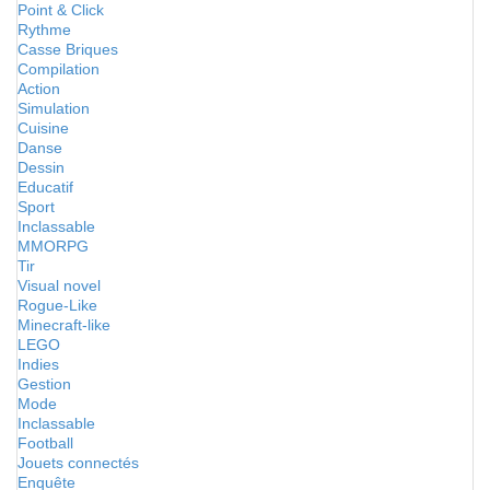
Point & Click
Rythme
Casse Briques
Compilation
Action
Simulation
Cuisine
Danse
Dessin
Educatif
Sport
Inclassable
MMORPG
Tir
Visual novel
Rogue-Like
Minecraft-like
LEGO
Indies
Gestion
Mode
Inclassable
Football
Jouets connectés
Enquête