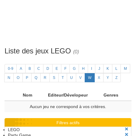
Liste des jeux LEGO
(0)
0-9
A
B
C
D
E
F
G
H
I
J
K
L
M
N
O
P
Q
R
S
T
U
V
W
X
Y
Z
Nom
Editeur/Dévelopeur
Genres
Aucun jeu ne correspond à vos critères.
Filtres actifs
LEGO
Party Game