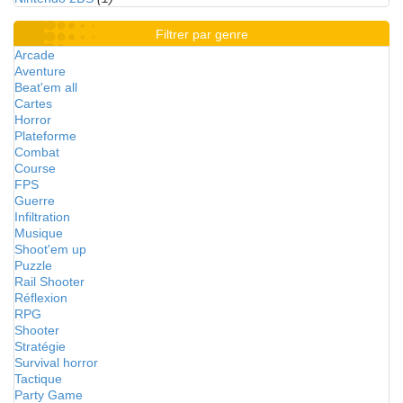
Filtrer par genre
Arcade
Aventure
Beat'em all
Cartes
Horror
Plateforme
Combat
Course
FPS
Guerre
Infiltration
Musique
Shoot'em up
Puzzle
Rail Shooter
Réflexion
RPG
Shooter
Stratégie
Survival horror
Tactique
Party Game