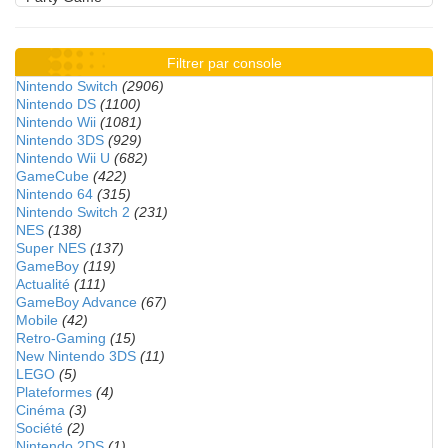
Filtrer par console
Nintendo Switch
(2906)
Nintendo DS
(1100)
Nintendo Wii
(1081)
Nintendo 3DS
(929)
Nintendo Wii U
(682)
GameCube
(422)
Nintendo 64
(315)
Nintendo Switch 2
(231)
NES
(138)
Super NES
(137)
GameBoy
(119)
Actualité
(111)
GameBoy Advance
(67)
Mobile
(42)
Retro-Gaming
(15)
New Nintendo 3DS
(11)
LEGO
(5)
Plateformes
(4)
Cinéma
(3)
Société
(2)
Nintendo 2DS
(1)