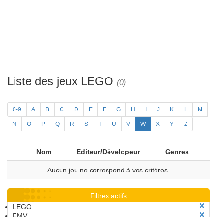
Liste des jeux LEGO
(0)
0-9
A
B
C
D
E
F
G
H
I
J
K
L
M
N
O
P
Q
R
S
T
U
V
W
X
Y
Z
Nom
Editeur/Dévelopeur
Genres
Aucun jeu ne correspond à vos critères.
Filtres actifs
LEGO
FMV