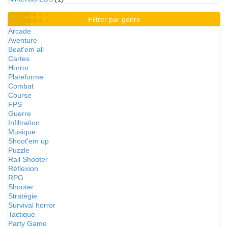
Filtrer par genre
Arcade
Aventure
Beat'em all
Cartes
Horror
Plateforme
Combat
Course
FPS
Guerre
Infiltration
Musique
Shoot'em up
Puzzle
Rail Shooter
Réflexion
RPG
Shooter
Stratégie
Survival horror
Tactique
Party Game