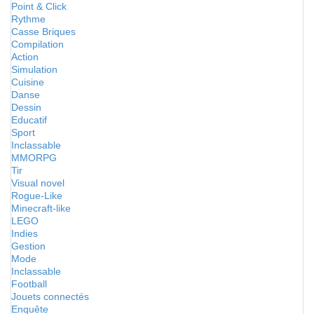
Point & Click
Rythme
Casse Briques
Compilation
Action
Simulation
Cuisine
Danse
Dessin
Educatif
Sport
Inclassable
MMORPG
Tir
Visual novel
Rogue-Like
Minecraft-like
LEGO
Indies
Gestion
Mode
Inclassable
Football
Jouets connectés
Enquête