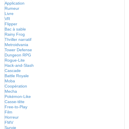
Application
Rumeur
Livre
VR
Flipper
Bac à sable
Rainy Frog
Thriller narratif
Metroidvania
Tower Defense
Dungeon RPG
Rogue-Lite
Hack-and-Slash
Cascade
Battle Royale
Moba
Coopération
Mecha
Pokémon-Like
Casse-tête
Free-to-Play
Film
Horreur
FMV
Survie