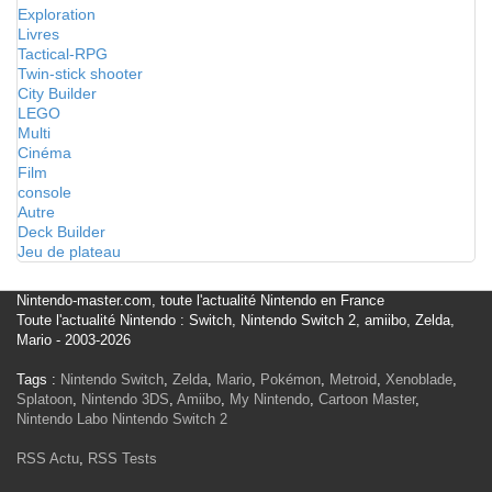
Exploration
Livres
Tactical-RPG
Twin-stick shooter
City Builder
LEGO
Multi
Cinéma
Film
console
Autre
Deck Builder
Jeu de plateau
Nintendo-master.com, toute l'actualité Nintendo en France
Toute l'actualité Nintendo : Switch, Nintendo Switch 2, amiibo, Zelda,
Mario - 2003-2026
Tags :
Nintendo Switch
,
Zelda
,
Mario
,
Pokémon
,
Metroid
,
Xenoblade
,
Splatoon
,
Nintendo 3DS
,
Amiibo
,
My Nintendo
,
Cartoon Master
,
Nintendo Labo
Nintendo Switch 2
RSS Actu
,
RSS Tests