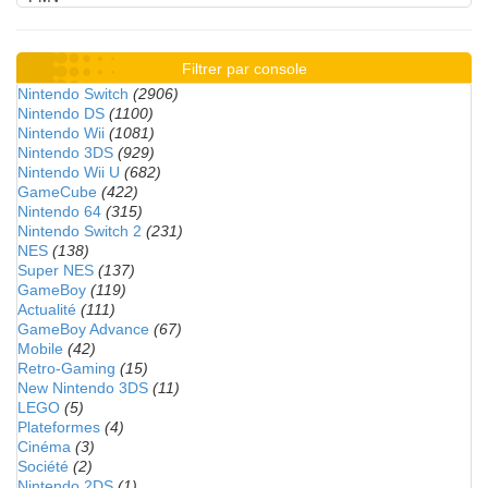
Filtrer par console
Nintendo Switch
(2906)
Nintendo DS
(1100)
Nintendo Wii
(1081)
Nintendo 3DS
(929)
Nintendo Wii U
(682)
GameCube
(422)
Nintendo 64
(315)
Nintendo Switch 2
(231)
NES
(138)
Super NES
(137)
GameBoy
(119)
Actualité
(111)
GameBoy Advance
(67)
Mobile
(42)
Retro-Gaming
(15)
New Nintendo 3DS
(11)
LEGO
(5)
Plateformes
(4)
Cinéma
(3)
Société
(2)
Nintendo 2DS
(1)