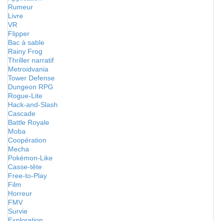
Rumeur
Livre
VR
Flipper
Bac à sable
Rainy Frog
Thriller narratif
Metroidvania
Tower Defense
Dungeon RPG
Rogue-Lite
Hack-and-Slash
Cascade
Battle Royale
Moba
Coopération
Mecha
Pokémon-Like
Casse-tête
Free-to-Play
Film
Horreur
FMV
Survie
Exploration