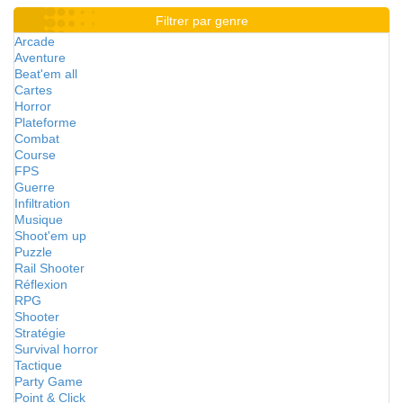
Filtrer par genre
Arcade
Aventure
Beat'em all
Cartes
Horror
Plateforme
Combat
Course
FPS
Guerre
Infiltration
Musique
Shoot'em up
Puzzle
Rail Shooter
Réflexion
RPG
Shooter
Stratégie
Survival horror
Tactique
Party Game
Point & Click