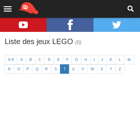
Liste des jeux LEGO
(0)
0-9
A
B
C
D
E
F
G
H
I
J
K
L
M
N
O
P
Q
R
S
T
U
V
W
X
Y
Z