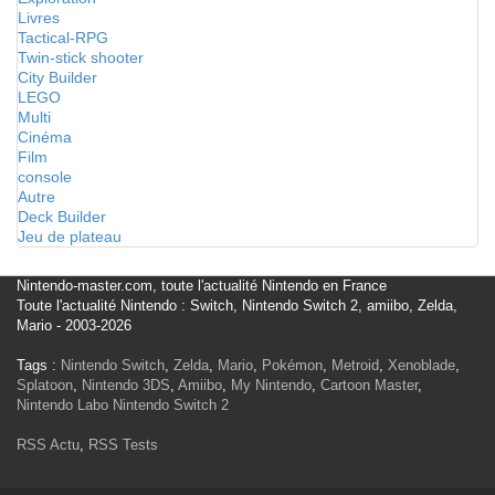
Livres
Tactical-RPG
Twin-stick shooter
City Builder
LEGO
Multi
Cinéma
Film
console
Autre
Deck Builder
Jeu de plateau
Nintendo-master.com, toute l'actualité Nintendo en France
Toute l'actualité Nintendo : Switch, Nintendo Switch 2, amiibo, Zelda,
Mario - 2003-2026
Tags :
Nintendo Switch
,
Zelda
,
Mario
,
Pokémon
,
Metroid
,
Xenoblade
,
Splatoon
,
Nintendo 3DS
,
Amiibo
,
My Nintendo
,
Cartoon Master
,
Nintendo Labo
Nintendo Switch 2
RSS Actu
,
RSS Tests