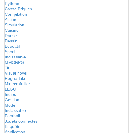
Rythme
Casse Briques
Compilation
Action
Simulation
Cuisine
Danse
Dessin
Educatif
Sport
Inclassable
MMORPG
Tir
Visual novel
Rogue-Like
Minecraft-like
LEGO
Indies
Gestion
Mode
Inclassable
Football
Jouets connectés
Enquête
Application