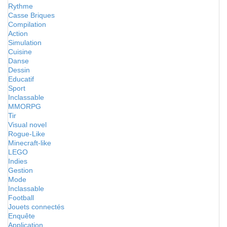
Rythme
Casse Briques
Compilation
Action
Simulation
Cuisine
Danse
Dessin
Educatif
Sport
Inclassable
MMORPG
Tir
Visual novel
Rogue-Like
Minecraft-like
LEGO
Indies
Gestion
Mode
Inclassable
Football
Jouets connectés
Enquête
Application