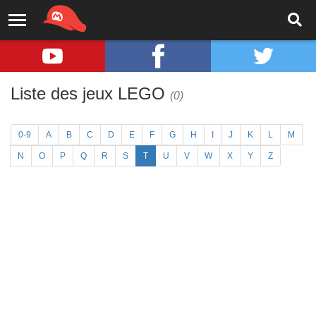
Liste des jeux LEGO
(0)
0-9
A
B
C
D
E
F
G
H
I
J
K
L
M
N
O
P
Q
R
S
T
U
V
W
X
Y
Z