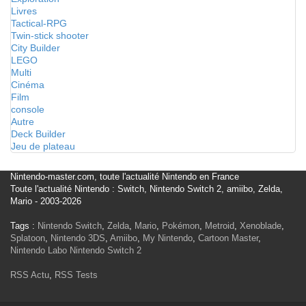
Livres
Tactical-RPG
Twin-stick shooter
City Builder
LEGO
Multi
Cinéma
Film
console
Autre
Deck Builder
Jeu de plateau
Nintendo-master.com, toute l'actualité Nintendo en France
Toute l'actualité Nintendo : Switch, Nintendo Switch 2, amiibo, Zelda,
Mario - 2003-2026
Tags :
Nintendo Switch
,
Zelda
,
Mario
,
Pokémon
,
Metroid
,
Xenoblade
,
Splatoon
,
Nintendo 3DS
,
Amiibo
,
My Nintendo
,
Cartoon Master
,
Nintendo Labo
Nintendo Switch 2
RSS Actu
,
RSS Tests