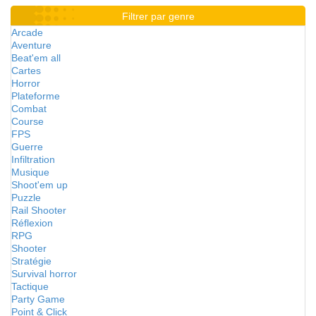
Filtrer par genre
Arcade
Aventure
Beat'em all
Cartes
Horror
Plateforme
Combat
Course
FPS
Guerre
Infiltration
Musique
Shoot'em up
Puzzle
Rail Shooter
Réflexion
RPG
Shooter
Stratégie
Survival horror
Tactique
Party Game
Point & Click