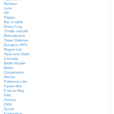
Rumeur
Livre
VR
Flipper
Bac à sable
Rainy Frog
Thriller narratif
Metroidvania
Tower Defense
Dungeon RPG
Rogue-Lite
Hack-and-Slash
Cascade
Battle Royale
Moba
Coopération
Mecha
Pokémon-Like
Casse-tête
Free-to-Play
Film
Horreur
FMV
Survie
Exploration