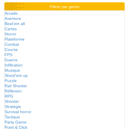
Filtrer par genre
Arcade
Aventure
Beat'em all
Cartes
Horror
Plateforme
Combat
Course
FPS
Guerre
Infiltration
Musique
Shoot'em up
Puzzle
Rail Shooter
Réflexion
RPG
Shooter
Stratégie
Survival horror
Tactique
Party Game
Point & Click