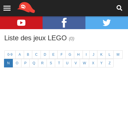
Liste des jeux LEGO
(0)
0-9
A
B
C
D
E
F
G
H
I
J
K
L
M
N
O
P
Q
R
S
T
U
V
W
X
Y
Z