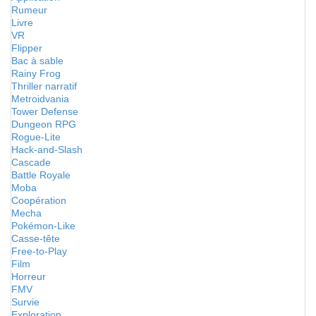
Rumeur
Livre
VR
Flipper
Bac à sable
Rainy Frog
Thriller narratif
Metroidvania
Tower Defense
Dungeon RPG
Rogue-Lite
Hack-and-Slash
Cascade
Battle Royale
Moba
Coopération
Mecha
Pokémon-Like
Casse-tête
Free-to-Play
Film
Horreur
FMV
Survie
Exploration