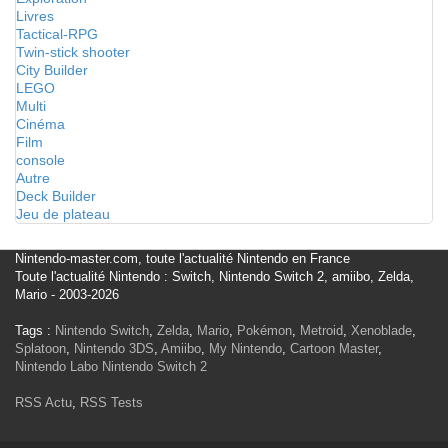
Livres
Tactical-RPG
Twin-stick shooter
City Builder
LEGO
Multi
Cinéma
Film
console
Autre
Deck Builder
Jeu de plateau
Nintendo-master.com, toute l'actualité Nintendo en France
Toute l'actualité Nintendo : Switch, Nintendo Switch 2, amiibo, Zelda,
Mario - 2003-2026
Tags :
Nintendo Switch
,
Zelda
,
Mario
,
Pokémon
,
Metroid
,
Xenoblade
,
Splatoon
,
Nintendo 3DS
,
Amiibo
,
My Nintendo
,
Cartoon Master
,
Nintendo Labo
Nintendo Switch 2
RSS Actu
,
RSS Tests