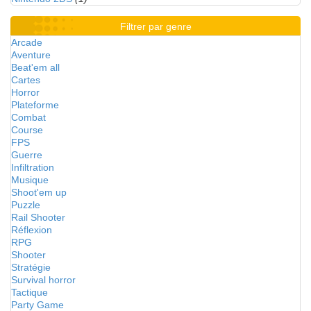
Filtrer par genre
Arcade
Aventure
Beat'em all
Cartes
Horror
Plateforme
Combat
Course
FPS
Guerre
Infiltration
Musique
Shoot'em up
Puzzle
Rail Shooter
Réflexion
RPG
Shooter
Stratégie
Survival horror
Tactique
Party Game