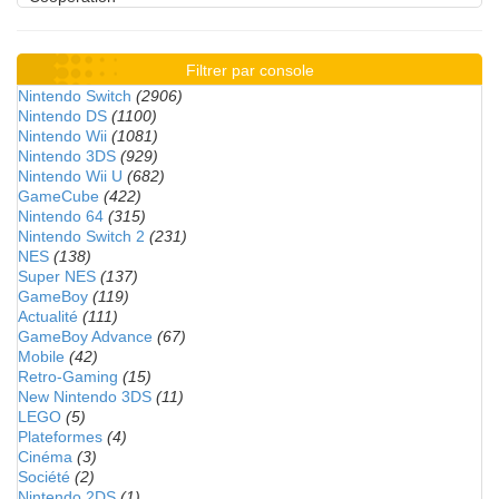
Filtrer par console
Nintendo Switch
(2906)
Nintendo DS
(1100)
Nintendo Wii
(1081)
Nintendo 3DS
(929)
Nintendo Wii U
(682)
GameCube
(422)
Nintendo 64
(315)
Nintendo Switch 2
(231)
NES
(138)
Super NES
(137)
GameBoy
(119)
Actualité
(111)
GameBoy Advance
(67)
Mobile
(42)
Retro-Gaming
(15)
New Nintendo 3DS
(11)
LEGO
(5)
Plateformes
(4)
Cinéma
(3)
Société
(2)
Nintendo 2DS
(1)