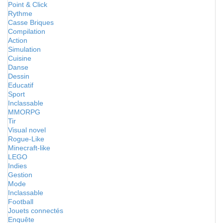
Point & Click
Rythme
Casse Briques
Compilation
Action
Simulation
Cuisine
Danse
Dessin
Educatif
Sport
Inclassable
MMORPG
Tir
Visual novel
Rogue-Like
Minecraft-like
LEGO
Indies
Gestion
Mode
Inclassable
Football
Jouets connectés
Enquête