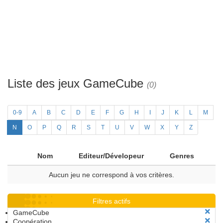
Liste des jeux GameCube
(0)
0-9
A
B
C
D
E
F
G
H
I
J
K
L
M
N
O
P
Q
R
S
T
U
V
W
X
Y
Z
Nom
Editeur/Dévelopeur
Genres
Aucun jeu ne correspond à vos critères.
Filtres actifs
GameCube
Coopération