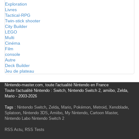
Exploration
Livres
Tactical-RPG
Twin-stick shooter
City Builder
LEGO
Multi
Cinéma
Film
console
Autre
Deck Builder
Jeu de plateau
Nintendo-master.com, toute l'actualité Nintendo en France
Toute l'actualité Nintendo : Switch, Nintendo Switch 2, amiibo, Zelda,
Mario - 2003-2026
Tags :
Nintendo Switch
,
Zelda
,
Mario
,
Pokémon
,
Metroid
,
Xenoblade
,
Splatoon
,
Nintendo 3DS
,
Amiibo
,
My Nintendo
,
Cartoon Master
,
Nintendo Labo
Nintendo Switch 2
RSS Actu
,
RSS Tests