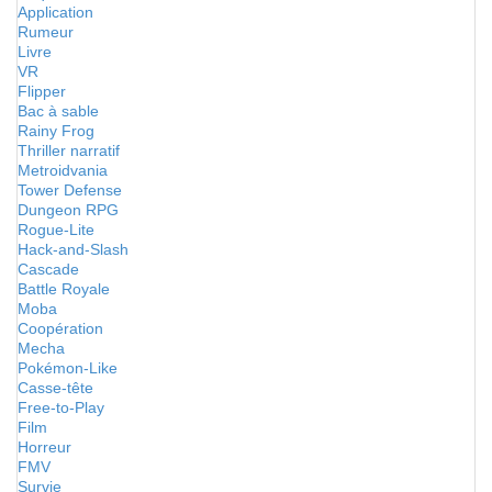
Application
Rumeur
Livre
VR
Flipper
Bac à sable
Rainy Frog
Thriller narratif
Metroidvania
Tower Defense
Dungeon RPG
Rogue-Lite
Hack-and-Slash
Cascade
Battle Royale
Moba
Coopération
Mecha
Pokémon-Like
Casse-tête
Free-to-Play
Film
Horreur
FMV
Survie