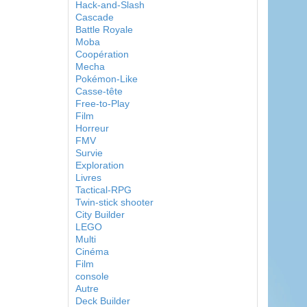
Hack-and-Slash
Cascade
Battle Royale
Moba
Coopération
Mecha
Pokémon-Like
Casse-tête
Free-to-Play
Film
Horreur
FMV
Survie
Exploration
Livres
Tactical-RPG
Twin-stick shooter
City Builder
LEGO
Multi
Cinéma
Film
console
Autre
Deck Builder