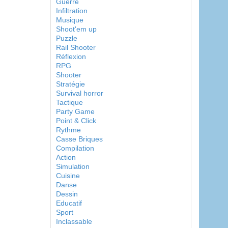
Guerre
Infiltration
Musique
Shoot'em up
Puzzle
Rail Shooter
Réflexion
RPG
Shooter
Stratégie
Survival horror
Tactique
Party Game
Point & Click
Rythme
Casse Briques
Compilation
Action
Simulation
Cuisine
Danse
Dessin
Educatif
Sport
Inclassable