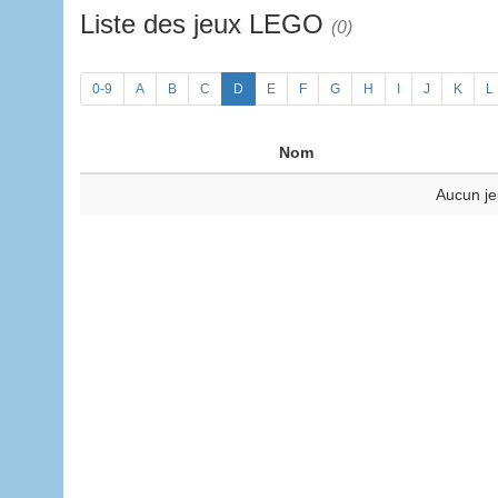
Liste des jeux LEGO
(0)
0-9
A
B
C
D
E
F
G
H
I
J
K
L
Nom
Aucun je