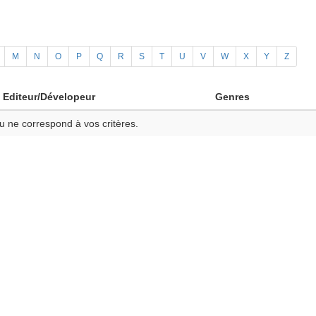
M
N
O
P
Q
R
S
T
U
V
W
X
Y
Z
Editeur/Dévelopeur
Genres
u ne correspond à vos critères.