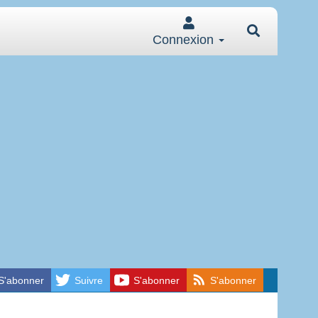
Connexion
S'abonner
Suivre
S'abonner
S'abonner