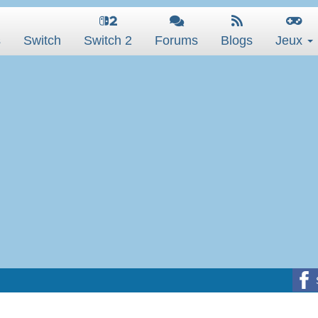
s
Switch
Switch 2
Forums
Blogs
Jeux