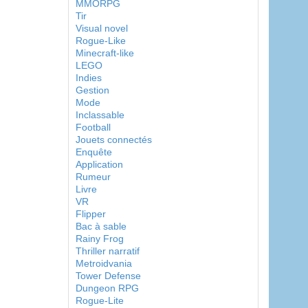
MMORPG
Tir
Visual novel
Rogue-Like
Minecraft-like
LEGO
Indies
Gestion
Mode
Inclassable
Football
Jouets connectés
Enquête
Application
Rumeur
Livre
VR
Flipper
Bac à sable
Rainy Frog
Thriller narratif
Metroidvania
Tower Defense
Dungeon RPG
Rogue-Lite