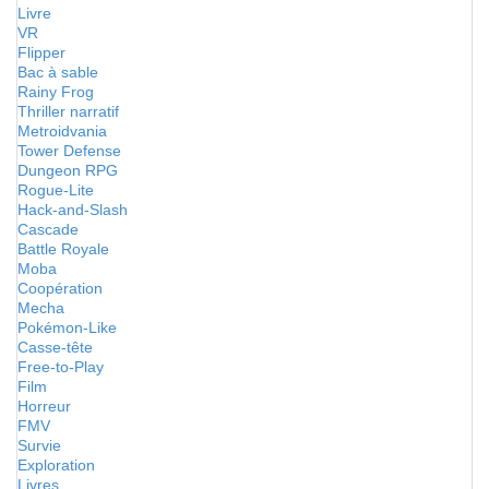
Livre
VR
Flipper
Bac à sable
Rainy Frog
Thriller narratif
Metroidvania
Tower Defense
Dungeon RPG
Rogue-Lite
Hack-and-Slash
Cascade
Battle Royale
Moba
Coopération
Mecha
Pokémon-Like
Casse-tête
Free-to-Play
Film
Horreur
FMV
Survie
Exploration
Livres