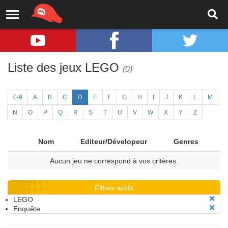
Liste des jeux LEGO
(0)
0-9
A
B
C
D
E
F
G
H
I
J
K
L
M
N
O
P
Q
R
S
T
U
V
W
X
Y
Z
Nom
Editeur/Dévelopeur
Genres
Aucun jeu ne correspond à vos critères.
Filtres actifs
LEGO
Enquête