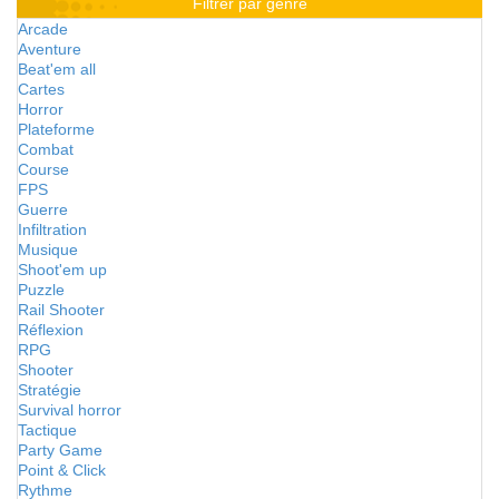
Filtrer par genre
Arcade
Aventure
Beat'em all
Cartes
Horror
Plateforme
Combat
Course
FPS
Guerre
Infiltration
Musique
Shoot'em up
Puzzle
Rail Shooter
Réflexion
RPG
Shooter
Stratégie
Survival horror
Tactique
Party Game
Point & Click
Rythme