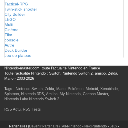
Tactical-RPG
Twin-stick shooter
City Builder
LEGO
Multi
Cinéma
Film
console
Autre
Deck Builder
Jeu de plateau
Nintendo-master.com, toute l'actualité Nintendo en France
Toute l'actualité Nintendo : Switch, Nintendo Switch 2, amiibo, Zelda,
Mario - 2003-2026
Tags :
Nintendo Switch
,
Zelda
,
Mario
,
Pokémon
,
Metroid
,
Xenoblade
,
Splatoon
,
Nintendo 3DS
,
Amiibo
,
My Nintendo
,
Cartoon Master
,
Nintendo Labo
Nintendo Switch 2
RSS Actu
,
RSS Tests
Partenaires (
Devenir Partenaire
) :
All-Nintendo
-
Next-Nintendo
-
Jeux
-