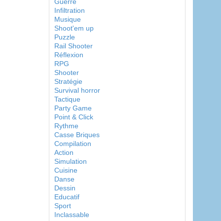
Guerre
Infiltration
Musique
Shoot'em up
Puzzle
Rail Shooter
Réflexion
RPG
Shooter
Stratégie
Survival horror
Tactique
Party Game
Point & Click
Rythme
Casse Briques
Compilation
Action
Simulation
Cuisine
Danse
Dessin
Educatif
Sport
Inclassable