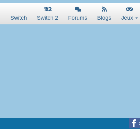
s
Switch
Switch 2
Forums
Blogs
Jeux