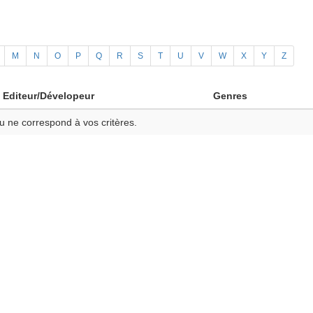
M
N
O
P
Q
R
S
T
U
V
W
X
Y
Z
Editeur/Dévelopeur
Genres
u ne correspond à vos critères.