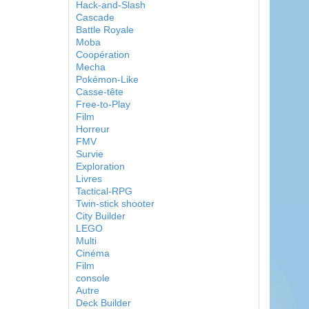
Hack-and-Slash
Cascade
Battle Royale
Moba
Coopération
Mecha
Pokémon-Like
Casse-tête
Free-to-Play
Film
Horreur
FMV
Survie
Exploration
Livres
Tactical-RPG
Twin-stick shooter
City Builder
LEGO
Multi
Cinéma
Film
console
Autre
Deck Builder