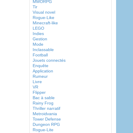
MMORPG
Tir
Visual novel
Rogue-Like
Minecraft-like
LEGO
Indies
Gestion
Mode
Inclassable
Football
Jouets connectés
Enquête
Application
Rumeur
Livre
VR
Flipper
Bac à sable
Rainy Frog
Thriller narratif
Metroidvania
Tower Defense
Dungeon RPG
Rogue-Lite