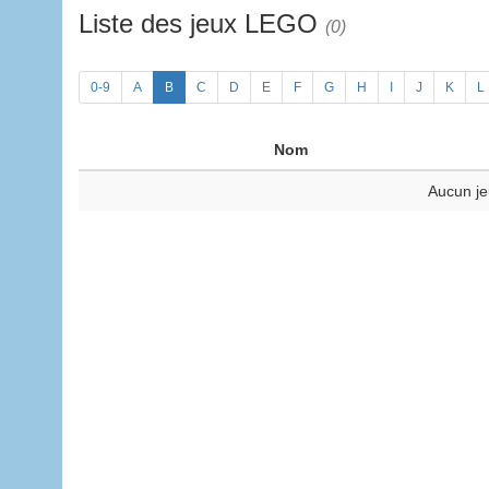
Liste des jeux LEGO
(0)
0-9
A
B
C
D
E
F
G
H
I
J
K
L
Nom
Aucun je