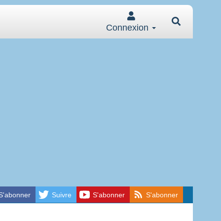
Connexion
S'abonner
Suivre
S'abonner
S'abonner