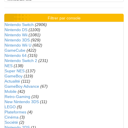
Filtrer par console
Nintendo Switch
(2906)
Nintendo DS
(1100)
Nintendo Wii
(1081)
Nintendo 3DS
(929)
Nintendo Wii U
(682)
GameCube
(422)
Nintendo 64
(315)
Nintendo Switch 2
(231)
NES
(138)
Super NES
(137)
GameBoy
(119)
Actualité
(111)
GameBoy Advance
(67)
Mobile
(42)
Retro-Gaming
(15)
New Nintendo 3DS
(11)
LEGO
(5)
Plateformes
(4)
Cinéma
(3)
Société
(2)
Nintendo 2DS
(1)