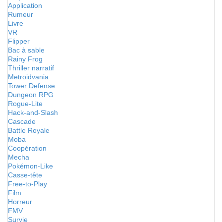
Application
Rumeur
Livre
VR
Flipper
Bac à sable
Rainy Frog
Thriller narratif
Metroidvania
Tower Defense
Dungeon RPG
Rogue-Lite
Hack-and-Slash
Cascade
Battle Royale
Moba
Coopération
Mecha
Pokémon-Like
Casse-tête
Free-to-Play
Film
Horreur
FMV
Survie