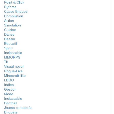
Point & Click
Rythme
Casse Briques
Compilation
Action
Simulation
Cuisine
Danse
Dessin
Educatif
Sport
Inclassable
MMORPG
Tir
Visual novel
Rogue-Like
Minecraft-like
LEGO
Indies
Gestion
Mode
Inclassable
Football
Jouets connectés
Enquête