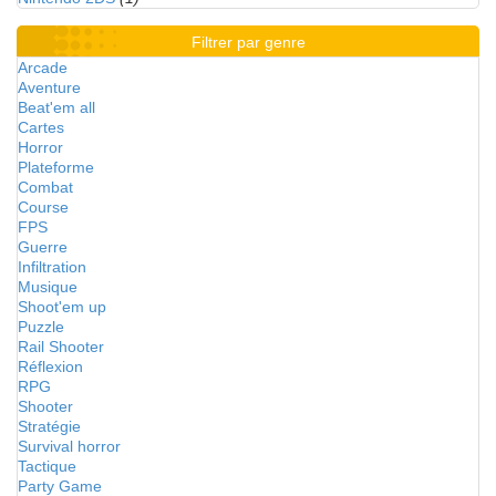
Filtrer par genre
Arcade
Aventure
Beat'em all
Cartes
Horror
Plateforme
Combat
Course
FPS
Guerre
Infiltration
Musique
Shoot'em up
Puzzle
Rail Shooter
Réflexion
RPG
Shooter
Stratégie
Survival horror
Tactique
Party Game