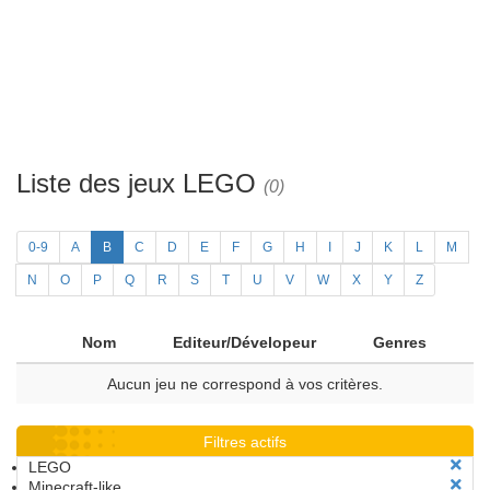
Liste des jeux LEGO
(0)
0-9
A
B
C
D
E
F
G
H
I
J
K
L
M
N
O
P
Q
R
S
T
U
V
W
X
Y
Z
Nom
Editeur/Dévelopeur
Genres
Aucun jeu ne correspond à vos critères.
Filtres actifs
LEGO
Minecraft-like