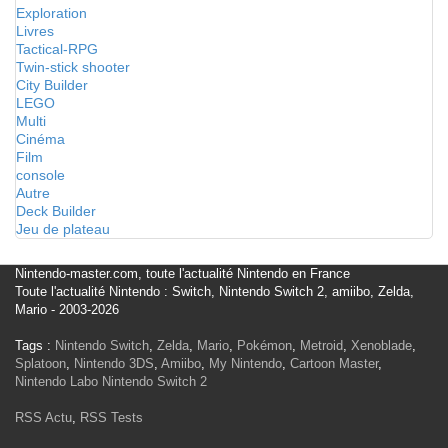
Exploration
Livres
Tactical-RPG
Twin-stick shooter
City Builder
LEGO
Multi
Cinéma
Film
console
Autre
Deck Builder
Jeu de plateau
Nintendo-master.com, toute l'actualité Nintendo en France
Toute l'actualité Nintendo : Switch, Nintendo Switch 2, amiibo, Zelda,
Mario - 2003-2026
Tags :
Nintendo Switch
,
Zelda
,
Mario
,
Pokémon
,
Metroid
,
Xenoblade
,
Splatoon
,
Nintendo 3DS
,
Amiibo
,
My Nintendo
,
Cartoon Master
,
Nintendo Labo
Nintendo Switch 2
RSS Actu
,
RSS Tests