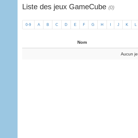
Liste des jeux GameCube
(0)
0-9
A
B
C
D
E
F
G
H
I
J
K
L
Nom
Aucun je