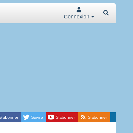
Connexion
S'abonner
Suivre
S'abonner
S'abonner