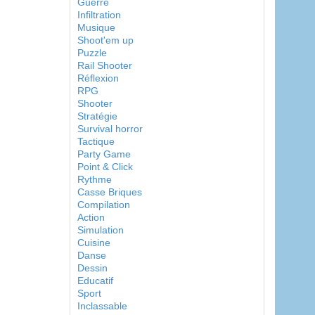
Guerre
Infiltration
Musique
Shoot'em up
Puzzle
Rail Shooter
Réflexion
RPG
Shooter
Stratégie
Survival horror
Tactique
Party Game
Point & Click
Rythme
Casse Briques
Compilation
Action
Simulation
Cuisine
Danse
Dessin
Educatif
Sport
Inclassable