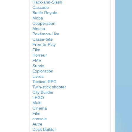
Hack-and-Slash
Cascade
Battle Royale
Moba
Coopération
Mecha
Pokémon-Like
Casse-tête
Free-to-Play
Film
Horreur
FMV
Survie
Exploration
Livres
Tactical-RPG
Twin-stick shooter
City Builder
LEGO
Multi
Cinéma
Film
console
Autre
Deck Builder