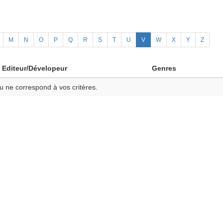
M
N
O
P
Q
R
S
T
U
V
W
X
Y
Z
Editeur/Dévelopeur
Genres
u ne correspond à vos critères.