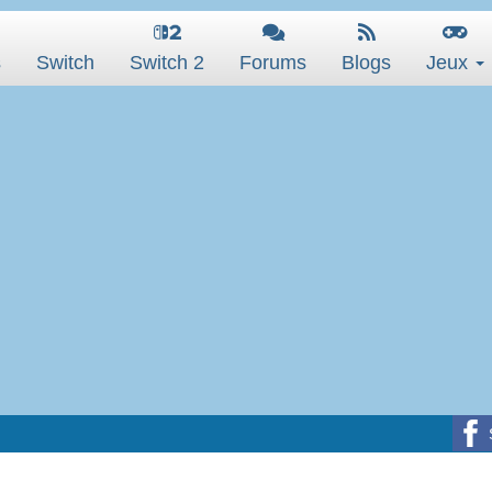
s
Switch
Switch 2
Forums
Blogs
Jeux