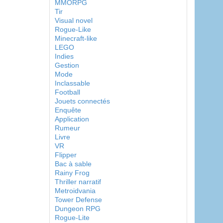
MMORPG
Tir
Visual novel
Rogue-Like
Minecraft-like
LEGO
Indies
Gestion
Mode
Inclassable
Football
Jouets connectés
Enquête
Application
Rumeur
Livre
VR
Flipper
Bac à sable
Rainy Frog
Thriller narratif
Metroidvania
Tower Defense
Dungeon RPG
Rogue-Lite