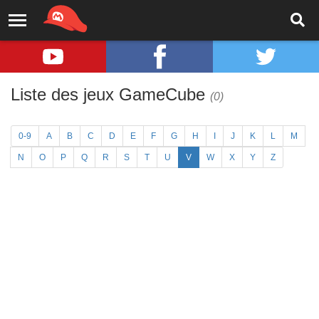
Liste des jeux GameCube
(0)
0-9
A
B
C
D
E
F
G
H
I
J
K
L
M
N
O
P
Q
R
S
T
U
V
W
X
Y
Z