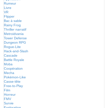
Rumeur
Livre
VR
Flipper
Bac à sable
Rainy Frog
Thriller narratif
Metroidvania
Tower Defense
Dungeon RPG
Rogue-Lite
Hack-and-Slash
Cascade
Battle Royale
Moba
Coopération
Mecha
Pokémon-Like
Casse-tête
Free-to-Play
Film
Horreur
FMV
Survie
Exploration