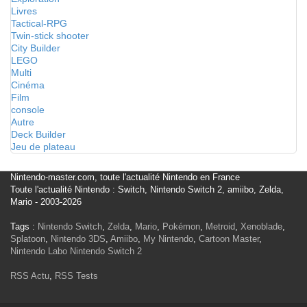
Livres
Tactical-RPG
Twin-stick shooter
City Builder
LEGO
Multi
Cinéma
Film
console
Autre
Deck Builder
Jeu de plateau
Nintendo-master.com, toute l'actualité Nintendo en France
Toute l'actualité Nintendo : Switch, Nintendo Switch 2, amiibo, Zelda,
Mario - 2003-2026
Tags :
Nintendo Switch
,
Zelda
,
Mario
,
Pokémon
,
Metroid
,
Xenoblade
,
Splatoon
,
Nintendo 3DS
,
Amiibo
,
My Nintendo
,
Cartoon Master
,
Nintendo Labo
Nintendo Switch 2
RSS Actu
,
RSS Tests