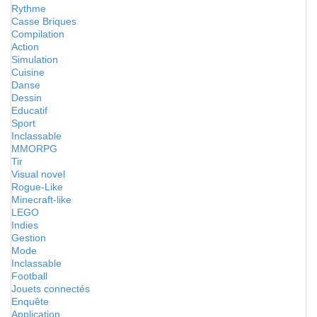
Rythme
Casse Briques
Compilation
Action
Simulation
Cuisine
Danse
Dessin
Educatif
Sport
Inclassable
MMORPG
Tir
Visual novel
Rogue-Like
Minecraft-like
LEGO
Indies
Gestion
Mode
Inclassable
Football
Jouets connectés
Enquête
Application