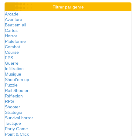
Filtrer par genre
Arcade
Aventure
Beat'em all
Cartes
Horror
Plateforme
Combat
Course
FPS
Guerre
Infiltration
Musique
Shoot'em up
Puzzle
Rail Shooter
Réflexion
RPG
Shooter
Stratégie
Survival horror
Tactique
Party Game
Point & Click