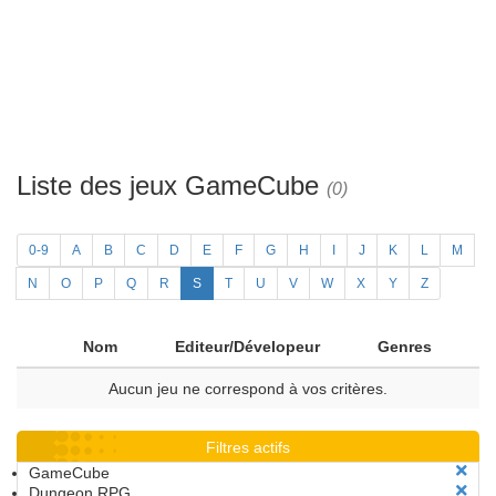
Liste des jeux GameCube
(0)
0-9
A
B
C
D
E
F
G
H
I
J
K
L
M
N
O
P
Q
R
S
T
U
V
W
X
Y
Z
Nom
Editeur/Dévelopeur
Genres
Aucun jeu ne correspond à vos critères.
Filtres actifs
GameCube
Dungeon RPG