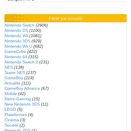
Filtrer par console
Nintendo Switch
(2906)
Nintendo DS
(1100)
Nintendo Wii
(1081)
Nintendo 3DS
(929)
Nintendo Wii U
(682)
GameCube
(422)
Nintendo 64
(315)
Nintendo Switch 2
(231)
NES
(138)
Super NES
(137)
GameBoy
(119)
Actualité
(111)
GameBoy Advance
(67)
Mobile
(42)
Retro-Gaming
(15)
New Nintendo 3DS
(11)
LEGO
(5)
Plateformes
(4)
Cinéma
(3)
Société
(2)
Nintendo 2DS
(1)