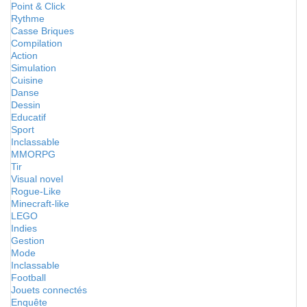
Point & Click
Rythme
Casse Briques
Compilation
Action
Simulation
Cuisine
Danse
Dessin
Educatif
Sport
Inclassable
MMORPG
Tir
Visual novel
Rogue-Like
Minecraft-like
LEGO
Indies
Gestion
Mode
Inclassable
Football
Jouets connectés
Enquête