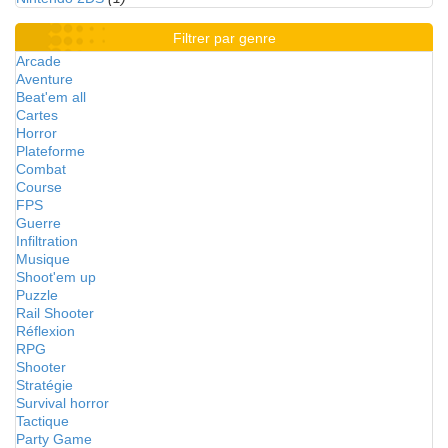
Filtrer par genre
Arcade
Aventure
Beat'em all
Cartes
Horror
Plateforme
Combat
Course
FPS
Guerre
Infiltration
Musique
Shoot'em up
Puzzle
Rail Shooter
Réflexion
RPG
Shooter
Stratégie
Survival horror
Tactique
Party Game