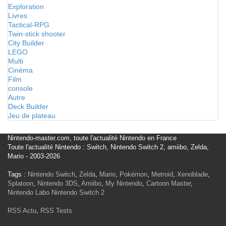
Exploration
Livres
Tactical-RPG
Twin-stick shooter
City Builder
LEGO
Multi
Cinéma
Film
console
Autre
Deck Builder
Jeu de plateau
Nintendo-master.com, toute l'actualité Nintendo en France
Toute l'actualité Nintendo : Switch, Nintendo Switch 2, amiibo, Zelda,
Mario - 2003-2026
Tags :
Nintendo Switch
,
Zelda
,
Mario
,
Pokémon
,
Metroid
,
Xenoblade
,
Splatoon
,
Nintendo 3DS
,
Amiibo
,
My Nintendo
,
Cartoon Master
,
Nintendo Labo
Nintendo Switch 2
RSS Actu
,
RSS Tests