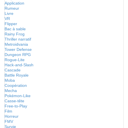
Application
Rumeur
Livre
VR
Flipper
Bac à sable
Rainy Frog
Thriller narratif
Metroidvania
Tower Defense
Dungeon RPG
Rogue-Lite
Hack-and-Slash
Cascade
Battle Royale
Moba
Coopération
Mecha
Pokémon-Like
Casse-tête
Free-to-Play
Film
Horreur
FMV
Survie