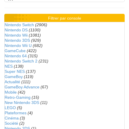
Filtrer par console
Nintendo Switch
(2906)
Nintendo DS
(1100)
Nintendo Wii
(1081)
Nintendo 3DS
(929)
Nintendo Wii U
(682)
GameCube
(422)
Nintendo 64
(315)
Nintendo Switch 2
(231)
NES
(138)
Super NES
(137)
GameBoy
(119)
Actualité
(111)
GameBoy Advance
(67)
Mobile
(42)
Retro-Gaming
(15)
New Nintendo 3DS
(11)
LEGO
(5)
Plateformes
(4)
Cinéma
(3)
Société
(2)
Nintendo 2DS
(1)