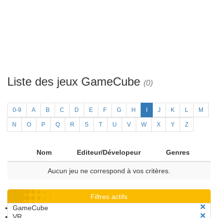
Liste des jeux GameCube
(0)
0-9
A
B
C
D
E
F
G
H
I
J
K
L
M
N
O
P
Q
R
S
T
U
V
W
X
Y
Z
Nom
Editeur/Dévelopeur
Genres
Aucun jeu ne correspond à vos critères.
Filtres actifs
GameCube
VR