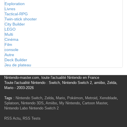
Exploration
Livres
Tactical-RPG
Twin-stick shooter
City Builder
LEGO
Multi
Cinéma
Film
console
Autre
Deck Builder
Jeu de plateau
Nintendo-master.com, toute l'actualité Nintendo en France
Toute l'actualité Nintendo : Switch, Nintendo Switch 2, amiibo, Zelda,
Mario - 2003-2026
Tags :
Nintendo Switch
,
Zelda
,
Mario
,
Pokémon
,
Metroid
,
Xenoblade
,
Splatoon
,
Nintendo 3DS
,
Amiibo
,
My Nintendo
,
Cartoon Master
,
Nintendo Labo
Nintendo Switch 2
RSS Actu
,
RSS Tests