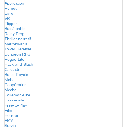
Application
Rumeur
Livre
VR
Flipper
Bac à sable
Rainy Frog
Thriller narratif
Metroidvania
Tower Defense
Dungeon RPG
Rogue-Lite
Hack-and-Slash
Cascade
Battle Royale
Moba
Coopération
Mecha
Pokémon-Like
Casse-tête
Free-to-Play
Film
Horreur
FMV
Survie