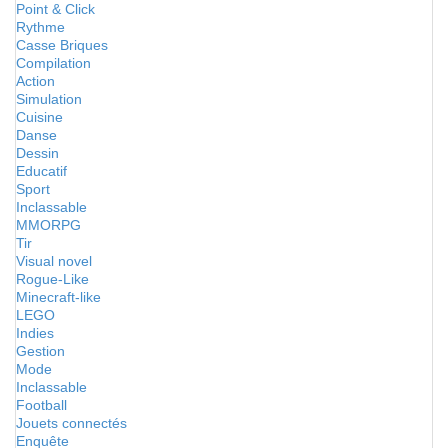
Point & Click
Rythme
Casse Briques
Compilation
Action
Simulation
Cuisine
Danse
Dessin
Educatif
Sport
Inclassable
MMORPG
Tir
Visual novel
Rogue-Like
Minecraft-like
LEGO
Indies
Gestion
Mode
Inclassable
Football
Jouets connectés
Enquête