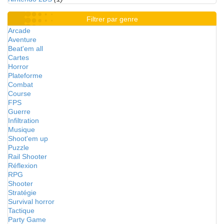
Filtrer par genre
Arcade
Aventure
Beat'em all
Cartes
Horror
Plateforme
Combat
Course
FPS
Guerre
Infiltration
Musique
Shoot'em up
Puzzle
Rail Shooter
Réflexion
RPG
Shooter
Stratégie
Survival horror
Tactique
Party Game