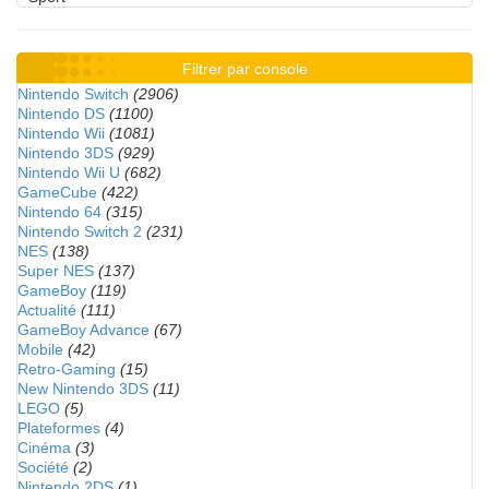
Filtrer par console
Nintendo Switch
(2906)
Nintendo DS
(1100)
Nintendo Wii
(1081)
Nintendo 3DS
(929)
Nintendo Wii U
(682)
GameCube
(422)
Nintendo 64
(315)
Nintendo Switch 2
(231)
NES
(138)
Super NES
(137)
GameBoy
(119)
Actualité
(111)
GameBoy Advance
(67)
Mobile
(42)
Retro-Gaming
(15)
New Nintendo 3DS
(11)
LEGO
(5)
Plateformes
(4)
Cinéma
(3)
Société
(2)
Nintendo 2DS
(1)