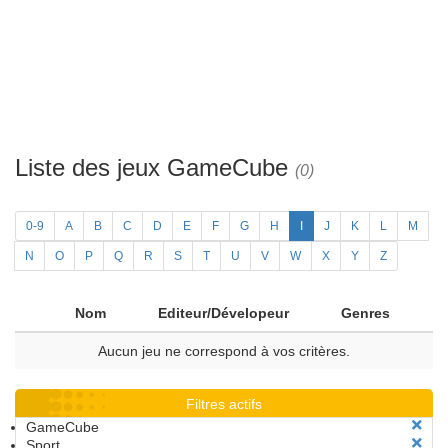
Liste des jeux GameCube
(0)
0-9
A
B
C
D
E
F
G
H
I
J
K
L
M
N
O
P
Q
R
S
T
U
V
W
X
Y
Z
Nom
Editeur/Dévelopeur
Genres
Aucun jeu ne correspond à vos critères.
Filtres actifs
GameCube
Sport