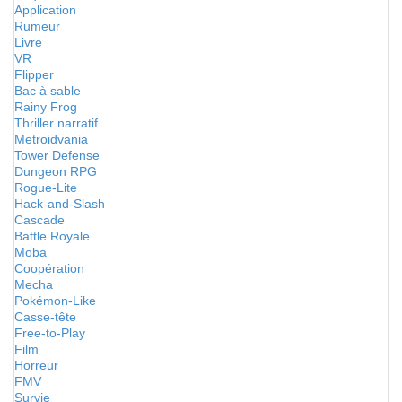
Application
Rumeur
Livre
VR
Flipper
Bac à sable
Rainy Frog
Thriller narratif
Metroidvania
Tower Defense
Dungeon RPG
Rogue-Lite
Hack-and-Slash
Cascade
Battle Royale
Moba
Coopération
Mecha
Pokémon-Like
Casse-tête
Free-to-Play
Film
Horreur
FMV
Survie