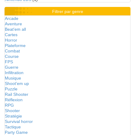
Filtrer par genre
Arcade
Aventure
Beat'em all
Cartes
Horror
Plateforme
Combat
Course
FPS
Guerre
Infiltration
Musique
Shoot'em up
Puzzle
Rail Shooter
Réflexion
RPG
Shooter
Stratégie
Survival horror
Tactique
Party Game