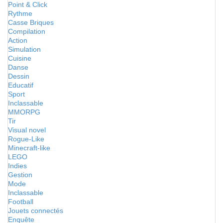
Point & Click
Rythme
Casse Briques
Compilation
Action
Simulation
Cuisine
Danse
Dessin
Educatif
Sport
Inclassable
MMORPG
Tir
Visual novel
Rogue-Like
Minecraft-like
LEGO
Indies
Gestion
Mode
Inclassable
Football
Jouets connectés
Enquête