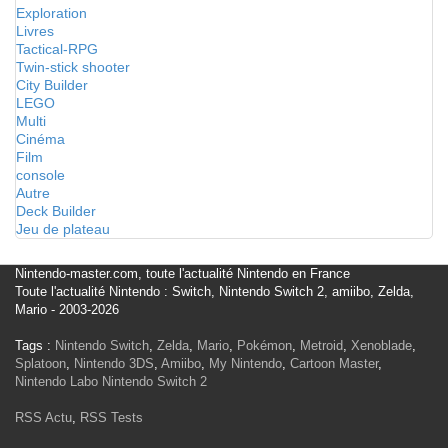
Exploration
Livres
Tactical-RPG
Twin-stick shooter
City Builder
LEGO
Multi
Cinéma
Film
console
Autre
Deck Builder
Jeu de plateau
Nintendo-master.com, toute l'actualité Nintendo en France
Toute l'actualité Nintendo : Switch, Nintendo Switch 2, amiibo, Zelda,
Mario - 2003-2026
Tags :
Nintendo Switch
,
Zelda
,
Mario
,
Pokémon
,
Metroid
,
Xenoblade
,
Splatoon
,
Nintendo 3DS
,
Amiibo
,
My Nintendo
,
Cartoon Master
,
Nintendo Labo
Nintendo Switch 2
RSS Actu
,
RSS Tests