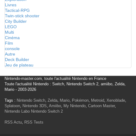
Livres
Tactical-RPG
Twin-stick shooter
City Builder
LEGO
Multi
Cinéma
Film
console
Autre
Deck Builder
Jeu de plateau
Nintendo-master.com, toute l'actualité Nintendo en France
Toute l'actualité Nintendo : Switch, Nintendo Switch 2, amiibo, Zelda,
Mario - 2003-2026
Tags :
Nintendo Switch
,
Zelda
,
Mario
,
Pokémon
,
Metroid
,
Xenoblade
,
Splatoon
,
Nintendo 3DS
,
Amiibo
,
My Nintendo
,
Cartoon Master
,
Nintendo Labo
Nintendo Switch 2
RSS Actu
,
RSS Tests