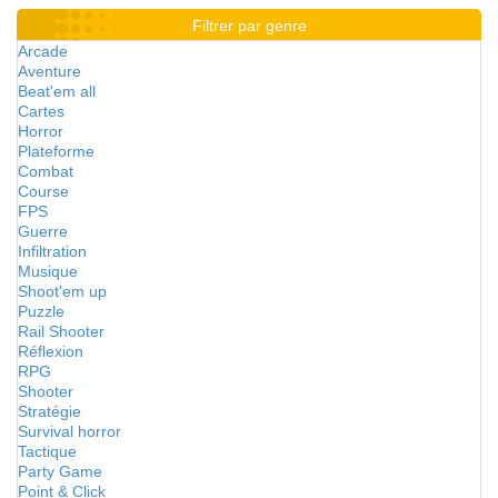
Filtrer par genre
Arcade
Aventure
Beat'em all
Cartes
Horror
Plateforme
Combat
Course
FPS
Guerre
Infiltration
Musique
Shoot'em up
Puzzle
Rail Shooter
Réflexion
RPG
Shooter
Stratégie
Survival horror
Tactique
Party Game
Point & Click