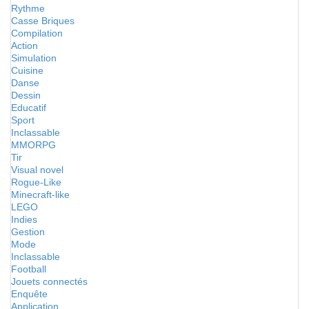
Rythme
Casse Briques
Compilation
Action
Simulation
Cuisine
Danse
Dessin
Educatif
Sport
Inclassable
MMORPG
Tir
Visual novel
Rogue-Like
Minecraft-like
LEGO
Indies
Gestion
Mode
Inclassable
Football
Jouets connectés
Enquête
Application