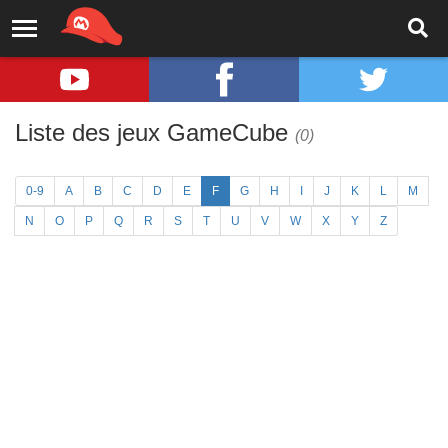
Liste des jeux GameCube
(0)
0-9
A
B
C
D
E
F
G
H
I
J
K
L
M
N
O
P
Q
R
S
T
U
V
W
X
Y
Z