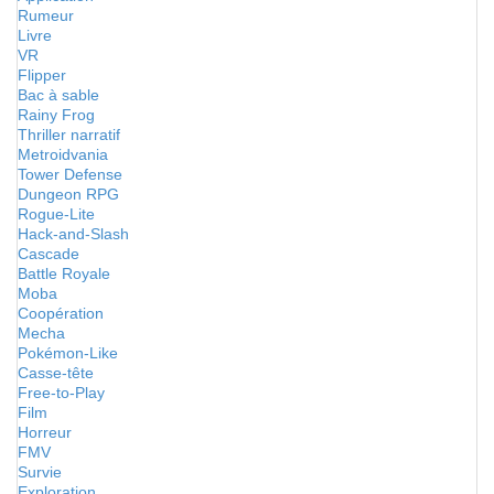
Rumeur
Livre
VR
Flipper
Bac à sable
Rainy Frog
Thriller narratif
Metroidvania
Tower Defense
Dungeon RPG
Rogue-Lite
Hack-and-Slash
Cascade
Battle Royale
Moba
Coopération
Mecha
Pokémon-Like
Casse-tête
Free-to-Play
Film
Horreur
FMV
Survie
Exploration