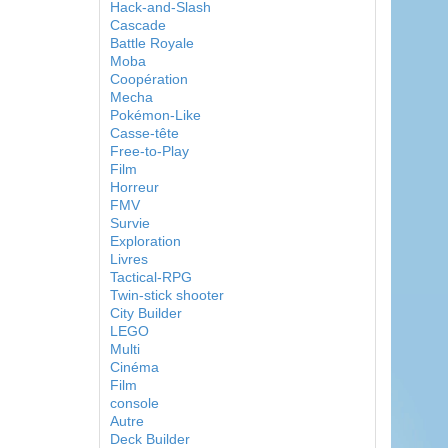
Hack-and-Slash
Cascade
Battle Royale
Moba
Coopération
Mecha
Pokémon-Like
Casse-tête
Free-to-Play
Film
Horreur
FMV
Survie
Exploration
Livres
Tactical-RPG
Twin-stick shooter
City Builder
LEGO
Multi
Cinéma
Film
console
Autre
Deck Builder