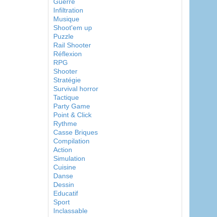
Guerre
Infiltration
Musique
Shoot'em up
Puzzle
Rail Shooter
Réflexion
RPG
Shooter
Stratégie
Survival horror
Tactique
Party Game
Point & Click
Rythme
Casse Briques
Compilation
Action
Simulation
Cuisine
Danse
Dessin
Educatif
Sport
Inclassable