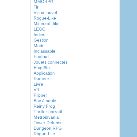
MMORPG
Tir
Visual novel
Rogue-Like
Minecraft-like
LEGO
Indies
Gestion
Mode
Inclassable
Football
Jouets connectés
Enquête
Application
Rumeur
Livre
VR
Flipper
Bac à sable
Rainy Frog
Thriller narratif
Metroidvania
Tower Defense
Dungeon RPG
Rogue-Lite