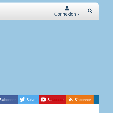
Connexion
S'abonner
Suivre
S'abonner
S'abonner