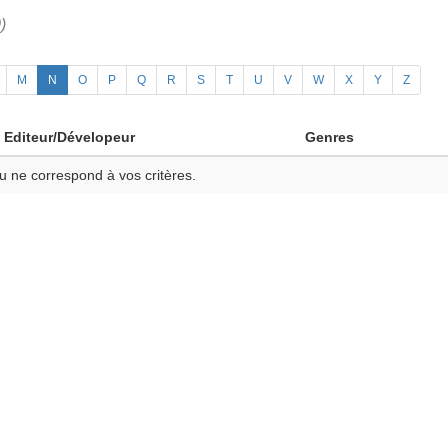
)
M
N
O
P
Q
R
S
T
U
V
W
X
Y
Z
Editeur/Dévelopeur
Genres
u ne correspond à vos critères.