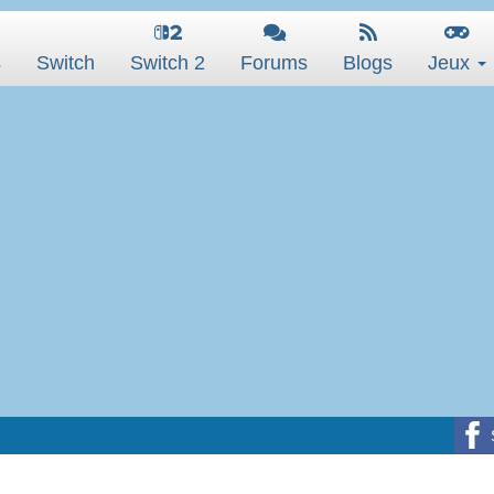
s
Switch
Switch 2
Forums
Blogs
Jeux