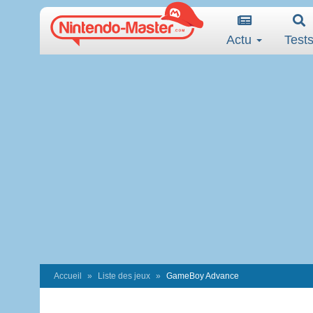
Actu
Test
Accueil
Liste des jeux
GameBoy Advance