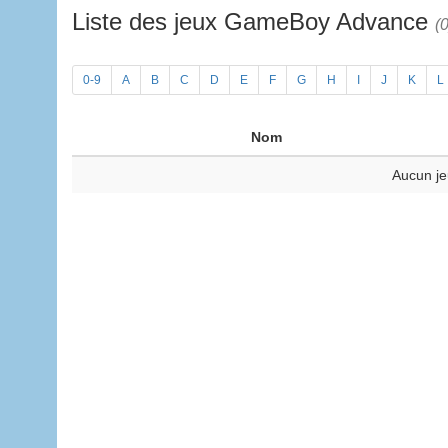
Liste des jeux GameBoy Advance
(0
0-9
A
B
C
D
E
F
G
H
I
J
K
L
Nom
Aucun je