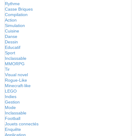
Rythme
Casse Briques
Compilation
Action
Simulation
Cuisine
Danse
Dessin
Educatif
Sport
Inclassable
MMORPG
Tir
Visual novel
Rogue-Like
Minecraft-like
LEGO
Indies
Gestion
Mode
Inclassable
Football
Jouets connectés
Enquête
Application