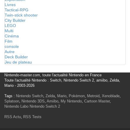
Livres
Tactical-RPG
Twin-stick shooter
City Builder
LEGO
Multi
Cinéma
Film
console
Autre
Deck Builder
Jeu de plateau
Nintendo-master.com, toute l'actualité Nintendo en France
Toute l'actualité Nintendo : Switch, Nintendo Switch 2, amiibo, Zelda,
Mario - 2003-2026
Tags :
Nintendo Switch
,
Zelda
,
Mario
,
Pokémon
,
Metroid
,
Xenoblade
,
Splatoon
,
Nintendo 3DS
,
Amiibo
,
My Nintendo
,
Cartoon Master
,
Nintendo Labo
Nintendo Switch 2
RSS Actu
,
RSS Tests