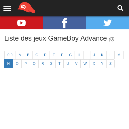
Liste des jeux GameBoy Advance
(0)
0-9
A
B
C
D
E
F
G
H
I
J
K
L
M
N
O
P
Q
R
S
T
U
V
W
X
Y
Z