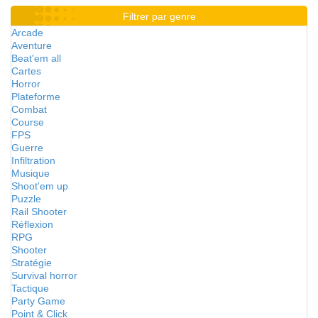
Filtrer par genre
Arcade
Aventure
Beat'em all
Cartes
Horror
Plateforme
Combat
Course
FPS
Guerre
Infiltration
Musique
Shoot'em up
Puzzle
Rail Shooter
Réflexion
RPG
Shooter
Stratégie
Survival horror
Tactique
Party Game
Point & Click