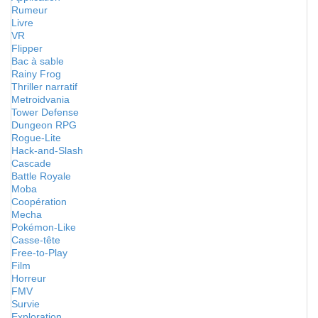
Rumeur
Livre
VR
Flipper
Bac à sable
Rainy Frog
Thriller narratif
Metroidvania
Tower Defense
Dungeon RPG
Rogue-Lite
Hack-and-Slash
Cascade
Battle Royale
Moba
Coopération
Mecha
Pokémon-Like
Casse-tête
Free-to-Play
Film
Horreur
FMV
Survie
Exploration