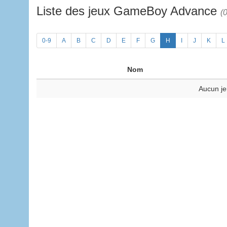
Liste des jeux GameBoy Advance
(0
0-9
A
B
C
D
E
F
G
H
I
J
K
L
Nom
Aucun je