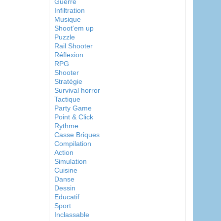
Guerre
Infiltration
Musique
Shoot'em up
Puzzle
Rail Shooter
Réflexion
RPG
Shooter
Stratégie
Survival horror
Tactique
Party Game
Point & Click
Rythme
Casse Briques
Compilation
Action
Simulation
Cuisine
Danse
Dessin
Educatif
Sport
Inclassable