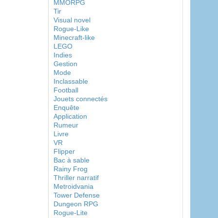
MMORPG
Tir
Visual novel
Rogue-Like
Minecraft-like
LEGO
Indies
Gestion
Mode
Inclassable
Football
Jouets connectés
Enquête
Application
Rumeur
Livre
VR
Flipper
Bac à sable
Rainy Frog
Thriller narratif
Metroidvania
Tower Defense
Dungeon RPG
Rogue-Lite