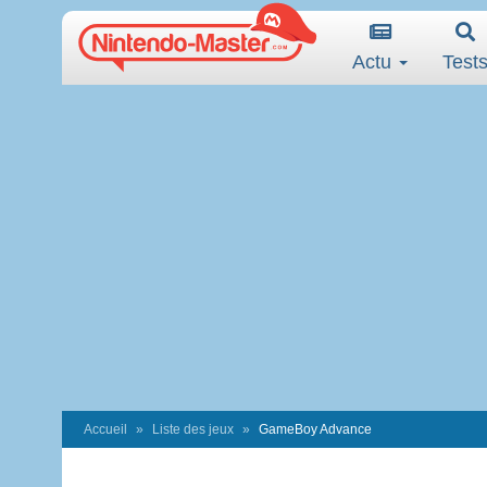
Actu
Test
Accueil
Liste des jeux
GameBoy Advance