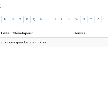
)
M
N
O
P
Q
R
S
T
U
V
W
X
Y
Z
Editeur/Dévelopeur
Genres
u ne correspond à vos critères.