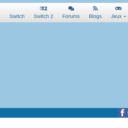
s
Switch
Switch 2
Forums
Blogs
Jeux