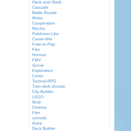
Hack-and-Slash
Cascade
Battle Royale
Moba
Coopération
Mecha
Pokémon-Like
Casse-tête
Free-to-Play
Film
Horreur
FMV
Survie
Exploration
Livres
Tactical-RPG
Twin-stick shooter
City Builder
LEGO
Multi
Cinéma
Film
console
Autre
Deck Builder