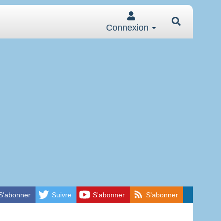
Connexion
S'abonner
Suivre
S'abonner
S'abonner