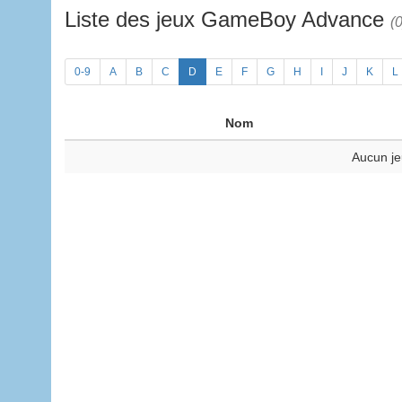
Liste des jeux GameBoy Advance
(0
0-9
A
B
C
D
E
F
G
H
I
J
K
L
Nom
Aucun je