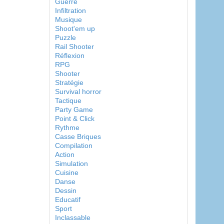
Guerre
Infiltration
Musique
Shoot'em up
Puzzle
Rail Shooter
Réflexion
RPG
Shooter
Stratégie
Survival horror
Tactique
Party Game
Point & Click
Rythme
Casse Briques
Compilation
Action
Simulation
Cuisine
Danse
Dessin
Educatif
Sport
Inclassable