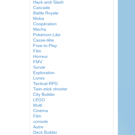
Hack-and-Slash
Cascade
Battle Royale
Moba
Coopération
Mecha
Pokémon-Like
Casse-tête
Free-to-Play
Film
Horreur
FMV
Survie
Exploration
Livres
Tactical-RPG
Twin-stick shooter
City Builder
LEGO
Multi
Cinéma
Film
console
Autre
Deck Builder