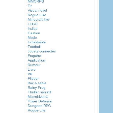
MMORPG
Tir
Visual novel
Rogue-Like
Minecraft-like
LEGO
Indies
Gestion
Mode
Inclassable
Football
Jouets connectés
Enquête
Application
Rumeur
Livre
VR
Flipper
Bac à sable
Rainy Frog
Thriller narratif
Metroidvania
Tower Defense
Dungeon RPG
Rogue-Lite