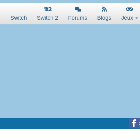
s
Switch
Switch 2
Forums
Blogs
Jeux