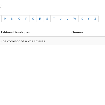
)
M
N
O
P
Q
R
S
T
U
V
W
X
Y
Z
Editeur/Dévelopeur
Genres
u ne correspond à vos critères.