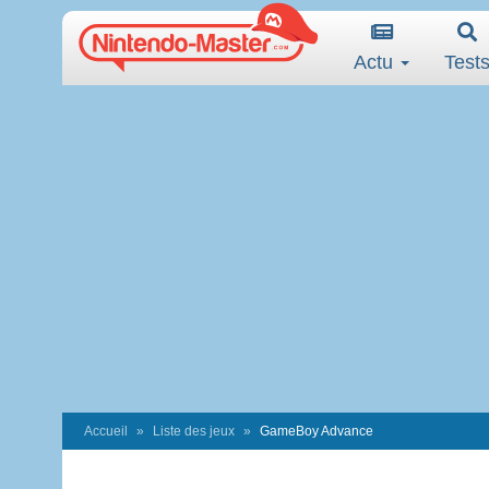
Actu
Test
Accueil
Liste des jeux
GameBoy Advance