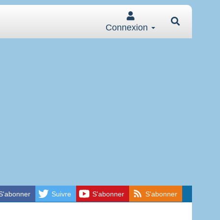
Connexion
S'abonner
Suivre
S'abonner
S'abonner