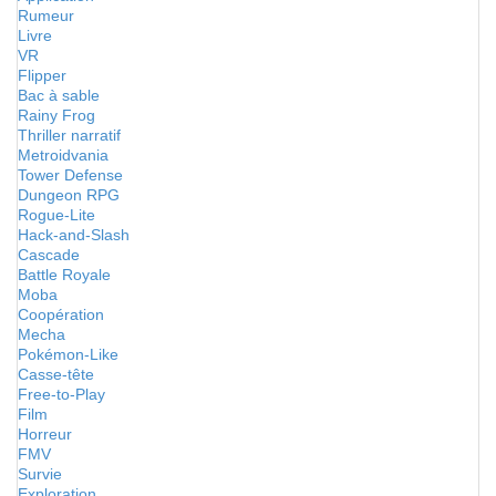
Rumeur
Livre
VR
Flipper
Bac à sable
Rainy Frog
Thriller narratif
Metroidvania
Tower Defense
Dungeon RPG
Rogue-Lite
Hack-and-Slash
Cascade
Battle Royale
Moba
Coopération
Mecha
Pokémon-Like
Casse-tête
Free-to-Play
Film
Horreur
FMV
Survie
Exploration