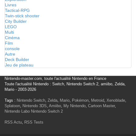
Livres
Tactical-RPG
Twin-stick shooter
City Builder
LEGO
Multi
Cinéma
Film
console
Autre
Deck Builder
Jeu de plateau
Nintendo-master.com, toute l'actualité Nintendo en France
Toute l'actualité Nintendo : Switch, Nintendo Switch 2, amiibo, Zelda,
Mario - 2003-2026
Tags :
Nintendo Switch
,
Zelda
,
Mario
,
Pokémon
,
Metroid
,
Xenoblade
,
Splatoon
,
Nintendo 3DS
,
Amiibo
,
My Nintendo
,
Cartoon Master
,
Nintendo Labo
Nintendo Switch 2
RSS Actu
,
RSS Tests