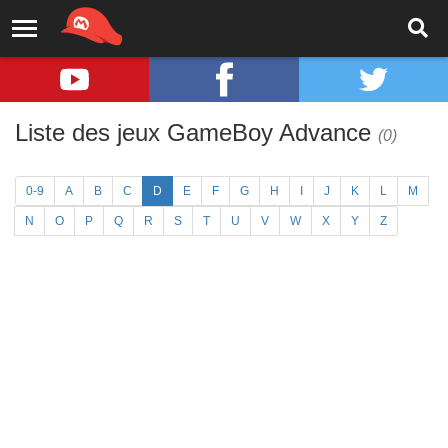
Liste des jeux GameBoy Advance
(0)
0-9
A
B
C
D
E
F
G
H
I
J
K
L
M
N
O
P
Q
R
S
T
U
V
W
X
Y
Z