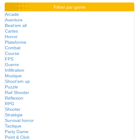
Filtrer par genre
Arcade
Aventure
Beat'em all
Cartes
Horror
Plateforme
Combat
Course
FPS
Guerre
Infiltration
Musique
Shoot'em up
Puzzle
Rail Shooter
Réflexion
RPG
Shooter
Stratégie
Survival horror
Tactique
Party Game
Point & Click