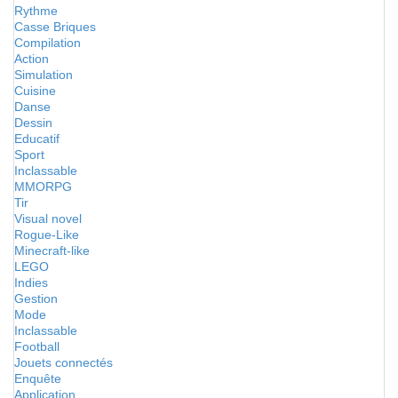
Rythme
Casse Briques
Compilation
Action
Simulation
Cuisine
Danse
Dessin
Educatif
Sport
Inclassable
MMORPG
Tir
Visual novel
Rogue-Like
Minecraft-like
LEGO
Indies
Gestion
Mode
Inclassable
Football
Jouets connectés
Enquête
Application