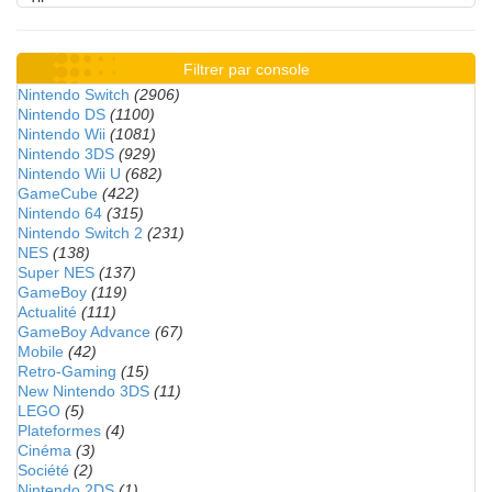
Filtrer par console
Nintendo Switch
(2906)
Nintendo DS
(1100)
Nintendo Wii
(1081)
Nintendo 3DS
(929)
Nintendo Wii U
(682)
GameCube
(422)
Nintendo 64
(315)
Nintendo Switch 2
(231)
NES
(138)
Super NES
(137)
GameBoy
(119)
Actualité
(111)
GameBoy Advance
(67)
Mobile
(42)
Retro-Gaming
(15)
New Nintendo 3DS
(11)
LEGO
(5)
Plateformes
(4)
Cinéma
(3)
Société
(2)
Nintendo 2DS
(1)