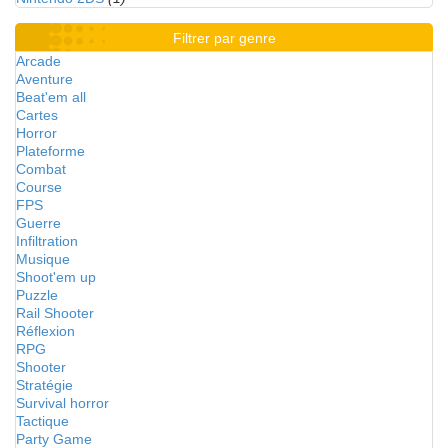
Filtrer par genre
Arcade
Aventure
Beat'em all
Cartes
Horror
Plateforme
Combat
Course
FPS
Guerre
Infiltration
Musique
Shoot'em up
Puzzle
Rail Shooter
Réflexion
RPG
Shooter
Stratégie
Survival horror
Tactique
Party Game