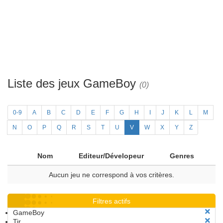
Liste des jeux GameBoy
(0)
0-9
A
B
C
D
E
F
G
H
I
J
K
L
M
N
O
P
Q
R
S
T
U
V
W
X
Y
Z
Nom
Editeur/Dévelopeur
Genres
Aucun jeu ne correspond à vos critères.
Filtres actifs
GameBoy
Tir