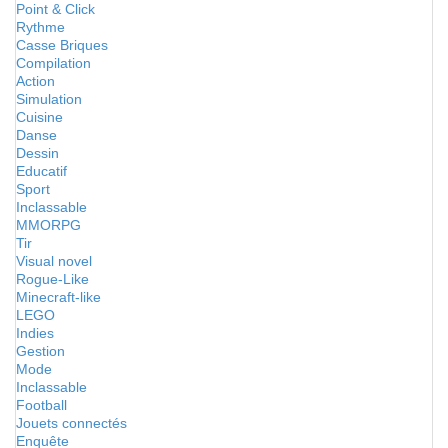
Point & Click
Rythme
Casse Briques
Compilation
Action
Simulation
Cuisine
Danse
Dessin
Educatif
Sport
Inclassable
MMORPG
Tir
Visual novel
Rogue-Like
Minecraft-like
LEGO
Indies
Gestion
Mode
Inclassable
Football
Jouets connectés
Enquête