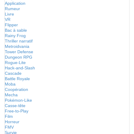
Application
Rumeur
Livre
VR
Flipper
Bac à sable
Rainy Frog
Thriller narratif
Metroidvania
Tower Defense
Dungeon RPG
Rogue-Lite
Hack-and-Slash
Cascade
Battle Royale
Moba
Coopération
Mecha
Pokémon-Like
Casse-tête
Free-to-Play
Film
Horreur
FMV
Survie