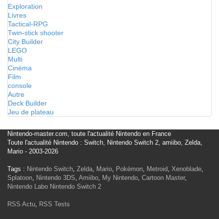
Exploration
Livres
Tactical-RPG
Twin-stick shooter
City Builder
LEGO
Multi
Cinéma
Film
console
Autre
Deck Builder
Jeu de plateau
Nintendo-master.com, toute l'actualité Nintendo en France
Toute l'actualité Nintendo : Switch, Nintendo Switch 2, amiibo, Zelda,
Mario - 2003-2026
Tags :
Nintendo Switch
,
Zelda
,
Mario
,
Pokémon
,
Metroid
,
Xenoblade
,
Splatoon
,
Nintendo 3DS
,
Amiibo
,
My Nintendo
,
Cartoon Master
,
Nintendo Labo
Nintendo Switch 2
RSS Actu
,
RSS Tests