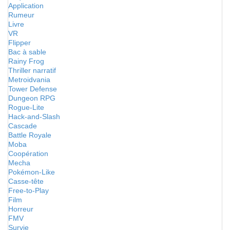
Application
Rumeur
Livre
VR
Flipper
Bac à sable
Rainy Frog
Thriller narratif
Metroidvania
Tower Defense
Dungeon RPG
Rogue-Lite
Hack-and-Slash
Cascade
Battle Royale
Moba
Coopération
Mecha
Pokémon-Like
Casse-tête
Free-to-Play
Film
Horreur
FMV
Survie