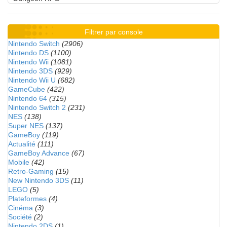
Filtrer par console
Nintendo Switch
(2906)
Nintendo DS
(1100)
Nintendo Wii
(1081)
Nintendo 3DS
(929)
Nintendo Wii U
(682)
GameCube
(422)
Nintendo 64
(315)
Nintendo Switch 2
(231)
NES
(138)
Super NES
(137)
GameBoy
(119)
Actualité
(111)
GameBoy Advance
(67)
Mobile
(42)
Retro-Gaming
(15)
New Nintendo 3DS
(11)
LEGO
(5)
Plateformes
(4)
Cinéma
(3)
Société
(2)
Nintendo 2DS
(1)