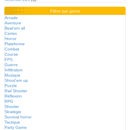
Filtrer par genre
Arcade
Aventure
Beat'em all
Cartes
Horror
Plateforme
Combat
Course
FPS
Guerre
Infiltration
Musique
Shoot'em up
Puzzle
Rail Shooter
Réflexion
RPG
Shooter
Stratégie
Survival horror
Tactique
Party Game