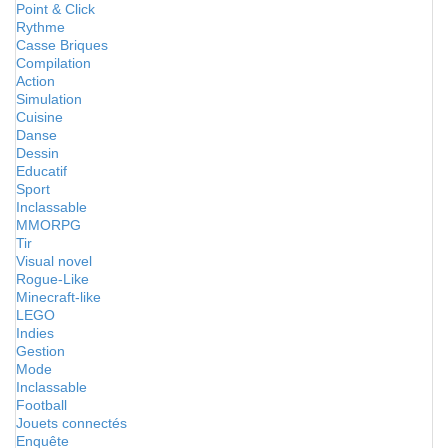
Point & Click
Rythme
Casse Briques
Compilation
Action
Simulation
Cuisine
Danse
Dessin
Educatif
Sport
Inclassable
MMORPG
Tir
Visual novel
Rogue-Like
Minecraft-like
LEGO
Indies
Gestion
Mode
Inclassable
Football
Jouets connectés
Enquête