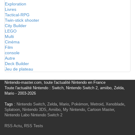
Exploration
Livres
Tactical-RPG
Twin-stick shooter
City Builder
LEGO
Multi
Cinéma
Film
console
Autre
Deck Builder
Jeu de plateau
Nintendo-master.com, toute l'actualité Nintendo en France
Toute l'actualité Nintendo : Switch, Nintendo Switch 2, amiibo, Zelda,
Mario - 2003-2026
Tags :
Nintendo Switch
,
Zelda
,
Mario
,
Pokémon
,
Metroid
,
Xenoblade
,
Splatoon
,
Nintendo 3DS
,
Amiibo
,
My Nintendo
,
Cartoon Master
,
Nintendo Labo
Nintendo Switch 2
RSS Actu
,
RSS Tests