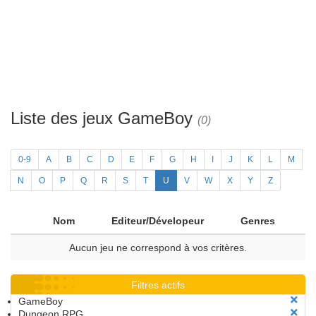
Liste des jeux GameBoy
(0)
0-9
A
B
C
D
E
F
G
H
I
J
K
L
M
N
O
P
Q
R
S
T
U
V
W
X
Y
Z
Nom
Editeur/Dévelopeur
Genres
Aucun jeu ne correspond à vos critères.
Filtres actifs
GameBoy
Dungeon RPG