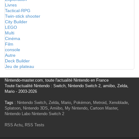
Livres
Tactical-RPG
Twin-stick shooter
City Builder
LEGO
Multi
Cinéma
Film
console
Autre
Deck Builder
Jeu de plateau
Nintendo-master.com, toute l'actualité Nintendo en France
Toute l'actualité Nintendo : Switch, Nintendo Switch 2, amiibo, Zelda,
Mario - 2003-2026
Tags :
Nintendo Switch
,
Zelda
,
Mario
,
Pokémon
,
Metroid
,
Xenoblade
,
Splatoon
,
Nintendo 3DS
,
Amiibo
,
My Nintendo
,
Cartoon Master
,
Nintendo Labo
Nintendo Switch 2
RSS Actu
,
RSS Tests