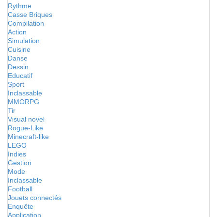
Rythme
Casse Briques
Compilation
Action
Simulation
Cuisine
Danse
Dessin
Educatif
Sport
Inclassable
MMORPG
Tir
Visual novel
Rogue-Like
Minecraft-like
LEGO
Indies
Gestion
Mode
Inclassable
Football
Jouets connectés
Enquête
Application