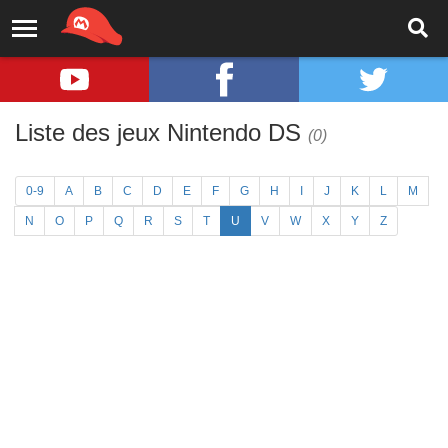
Liste des jeux Nintendo DS
(0)
0-9
A
B
C
D
E
F
G
H
I
J
K
L
M
N
O
P
Q
R
S
T
U
V
W
X
Y
Z