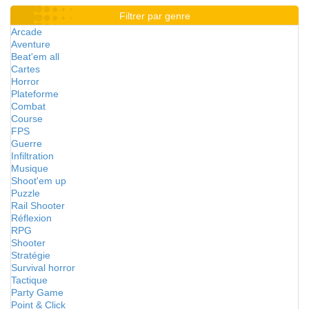
Filtrer par genre
Arcade
Aventure
Beat'em all
Cartes
Horror
Plateforme
Combat
Course
FPS
Guerre
Infiltration
Musique
Shoot'em up
Puzzle
Rail Shooter
Réflexion
RPG
Shooter
Stratégie
Survival horror
Tactique
Party Game
Point & Click