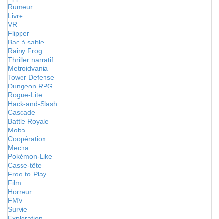
Rumeur
Livre
VR
Flipper
Bac à sable
Rainy Frog
Thriller narratif
Metroidvania
Tower Defense
Dungeon RPG
Rogue-Lite
Hack-and-Slash
Cascade
Battle Royale
Moba
Coopération
Mecha
Pokémon-Like
Casse-tête
Free-to-Play
Film
Horreur
FMV
Survie
Exploration