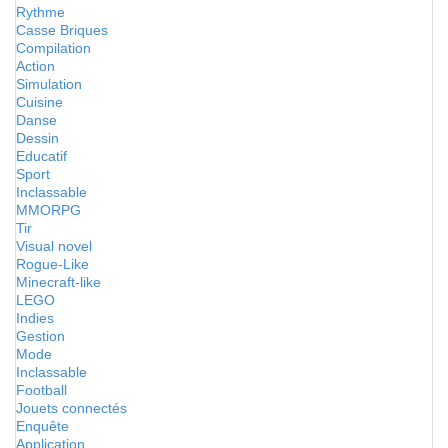
Rythme
Casse Briques
Compilation
Action
Simulation
Cuisine
Danse
Dessin
Educatif
Sport
Inclassable
MMORPG
Tir
Visual novel
Rogue-Like
Minecraft-like
LEGO
Indies
Gestion
Mode
Inclassable
Football
Jouets connectés
Enquête
Application