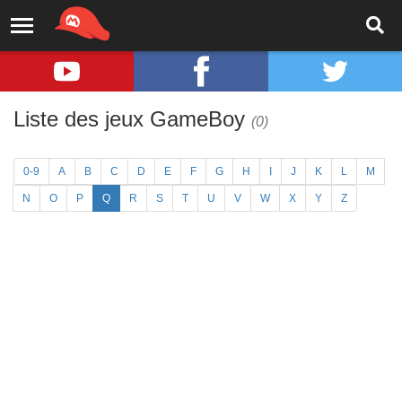
Liste des jeux GameBoy
(0)
0-9
A
B
C
D
E
F
G
H
I
J
K
L
M
N
O
P
Q
R
S
T
U
V
W
X
Y
Z