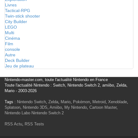
Livres
Tactical-RPG
Twin-stick shooter
City Builder
LEGO
Multi
Cinéma
Film
console
Autre
Deck Builder
Jeu de plateau
Nintendo-master.com, toute l'actualité Nintendo en France
Toute l'actualité Nintendo : Switch, Nintendo Switch 2, amiibo, Zelda,
Mario - 2003-2026
Tags :
Nintendo Switch
,
Zelda
,
Mario
,
Pokémon
,
Metroid
,
Xenoblade
,
Splatoon
,
Nintendo 3DS
,
Amiibo
,
My Nintendo
,
Cartoon Master
,
Nintendo Labo
Nintendo Switch 2
RSS Actu
,
RSS Tests