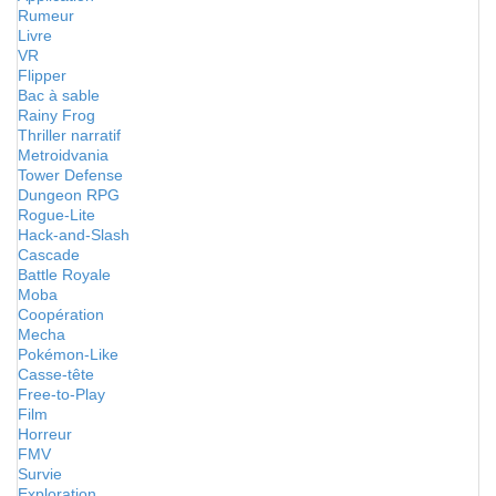
Rumeur
Livre
VR
Flipper
Bac à sable
Rainy Frog
Thriller narratif
Metroidvania
Tower Defense
Dungeon RPG
Rogue-Lite
Hack-and-Slash
Cascade
Battle Royale
Moba
Coopération
Mecha
Pokémon-Like
Casse-tête
Free-to-Play
Film
Horreur
FMV
Survie
Exploration