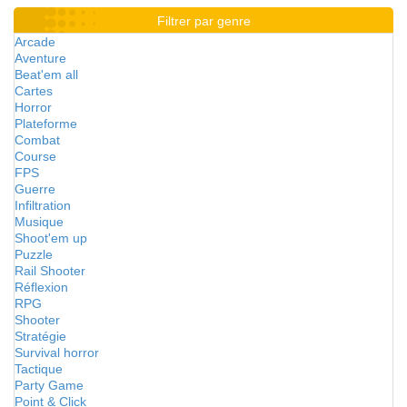
Filtrer par genre
Arcade
Aventure
Beat'em all
Cartes
Horror
Plateforme
Combat
Course
FPS
Guerre
Infiltration
Musique
Shoot'em up
Puzzle
Rail Shooter
Réflexion
RPG
Shooter
Stratégie
Survival horror
Tactique
Party Game
Point & Click