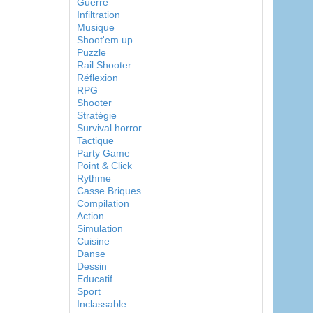
Guerre
Infiltration
Musique
Shoot'em up
Puzzle
Rail Shooter
Réflexion
RPG
Shooter
Stratégie
Survival horror
Tactique
Party Game
Point & Click
Rythme
Casse Briques
Compilation
Action
Simulation
Cuisine
Danse
Dessin
Educatif
Sport
Inclassable