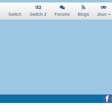
s
Switch
Switch 2
Forums
Blogs
Jeux