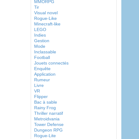
MMORPG
Tir
Visual novel
Rogue-Like
Minecraft-like
LEGO
Indies
Gestion
Mode
Inclassable
Football
Jouets connectés
Enquête
Application
Rumeur
Livre
VR
Flipper
Bac à sable
Rainy Frog
Thriller narratif
Metroidvania
Tower Defense
Dungeon RPG
Rogue-Lite