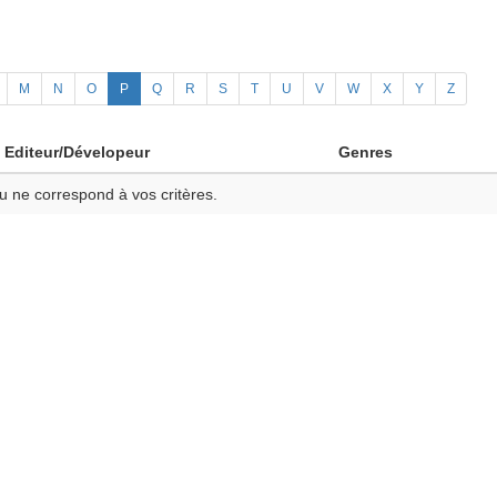
M
N
O
P
Q
R
S
T
U
V
W
X
Y
Z
Editeur/Dévelopeur
Genres
u ne correspond à vos critères.