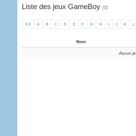
Liste des jeux GameBoy
(0)
0-9
A
B
C
D
E
F
G
H
I
J
K
L
Nom
Aucun je