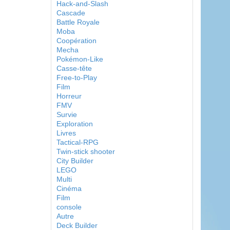
Hack-and-Slash
Cascade
Battle Royale
Moba
Coopération
Mecha
Pokémon-Like
Casse-tête
Free-to-Play
Film
Horreur
FMV
Survie
Exploration
Livres
Tactical-RPG
Twin-stick shooter
City Builder
LEGO
Multi
Cinéma
Film
console
Autre
Deck Builder