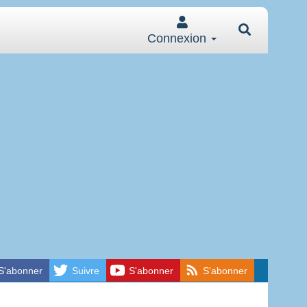
Connexion
S'abonner
Suivre
S'abonner
S'abonner