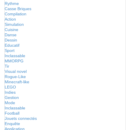
Rythme
Casse Briques
Compilation
Action
Simulation
Cuisine
Danse
Dessin
Educatif
Sport
Inclassable
MMORPG
Tir
Visual novel
Rogue-Like
Minecraft-like
LEGO
Indies
Gestion
Mode
Inclassable
Football
Jouets connectés
Enquête
Application