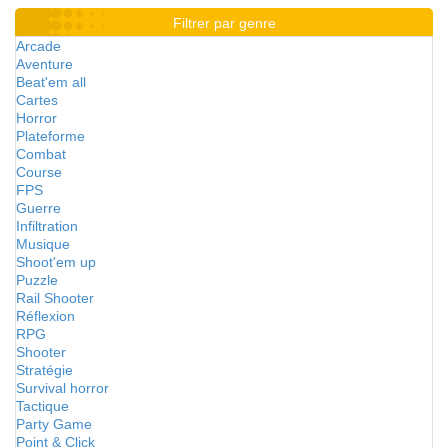
Filtrer par genre
Arcade
Aventure
Beat'em all
Cartes
Horror
Plateforme
Combat
Course
FPS
Guerre
Infiltration
Musique
Shoot'em up
Puzzle
Rail Shooter
Réflexion
RPG
Shooter
Stratégie
Survival horror
Tactique
Party Game
Point & Click