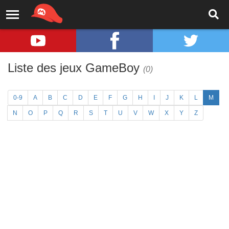
Liste des jeux GameBoy
(0)
0-9
A
B
C
D
E
F
G
H
I
J
K
L
M
N
O
P
Q
R
S
T
U
V
W
X
Y
Z