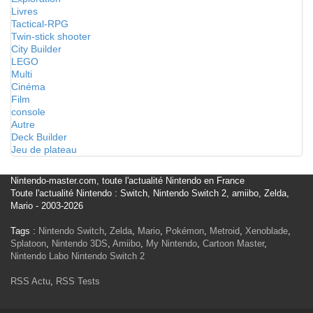
Livres
Tactical-RPG
Twin-stick shooter
City Builder
LEGO
Multi
Cinéma
Film
console
Autre
Deck Builder
Jeu de plateau
Nintendo-master.com, toute l'actualité Nintendo en France
Toute l'actualité Nintendo : Switch, Nintendo Switch 2, amiibo, Zelda,
Mario - 2003-2026
Tags :
Nintendo Switch
,
Zelda
,
Mario
,
Pokémon
,
Metroid
,
Xenoblade
,
Splatoon
,
Nintendo 3DS
,
Amiibo
,
My Nintendo
,
Cartoon Master
,
Nintendo Labo
Nintendo Switch 2
RSS Actu
,
RSS Tests