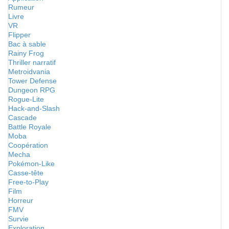
Rumeur
Livre
VR
Flipper
Bac à sable
Rainy Frog
Thriller narratif
Metroidvania
Tower Defense
Dungeon RPG
Rogue-Lite
Hack-and-Slash
Cascade
Battle Royale
Moba
Coopération
Mecha
Pokémon-Like
Casse-tête
Free-to-Play
Film
Horreur
FMV
Survie
Exploration