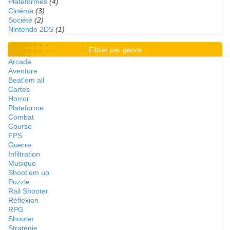
Plateformes
(4)
Cinéma
(3)
Société
(2)
Nintendo 2DS
(1)
Filtrer par genre
Arcade
Aventure
Beat'em all
Cartes
Horror
Plateforme
Combat
Course
FPS
Guerre
Infiltration
Musique
Shoot'em up
Puzzle
Rail Shooter
Réflexion
RPG
Shooter
Stratégie