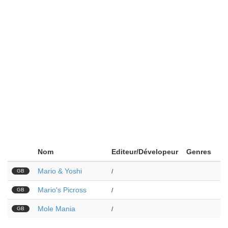
Nom
Editeur/Dévelopeur
Genres
Mario & Yoshi
GB
/
Mario's Picross
GB
/
Mole Mania
GB
/