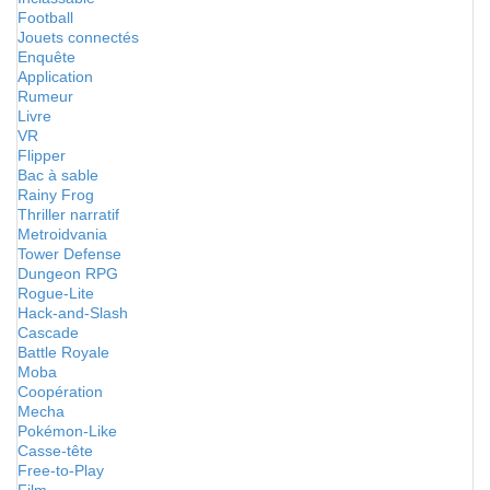
Football
Jouets connectés
Enquête
Application
Rumeur
Livre
VR
Flipper
Bac à sable
Rainy Frog
Thriller narratif
Metroidvania
Tower Defense
Dungeon RPG
Rogue-Lite
Hack-and-Slash
Cascade
Battle Royale
Moba
Coopération
Mecha
Pokémon-Like
Casse-tête
Free-to-Play