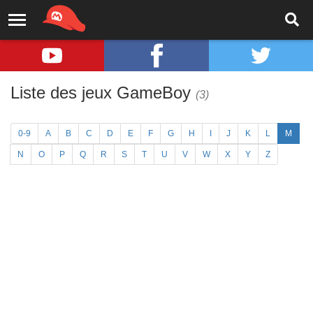
Liste des jeux GameBoy
(3)
0-9
A
B
C
D
E
F
G
H
I
J
K
L
M
N
O
P
Q
R
S
T
U
V
W
X
Y
Z