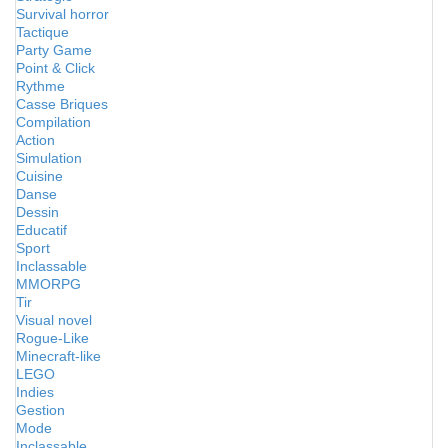
Survival horror
Tactique
Party Game
Point & Click
Rythme
Casse Briques
Compilation
Action
Simulation
Cuisine
Danse
Dessin
Educatif
Sport
Inclassable
MMORPG
Tir
Visual novel
Rogue-Like
Minecraft-like
LEGO
Indies
Gestion
Mode
Inclassable