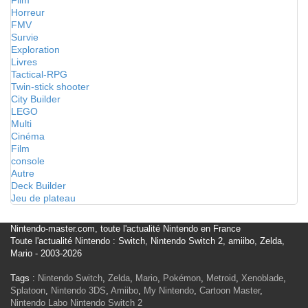
Film
Horreur
FMV
Survie
Exploration
Livres
Tactical-RPG
Twin-stick shooter
City Builder
LEGO
Multi
Cinéma
Film
console
Autre
Deck Builder
Jeu de plateau
Nintendo-master.com, toute l'actualité Nintendo en France
Toute l'actualité Nintendo : Switch, Nintendo Switch 2, amiibo, Zelda,
Mario - 2003-2026
Tags :
Nintendo Switch
,
Zelda
,
Mario
,
Pokémon
,
Metroid
,
Xenoblade
,
Splatoon
,
Nintendo 3DS
,
Amiibo
,
My Nintendo
,
Cartoon Master
,
Nintendo Labo
Nintendo Switch 2