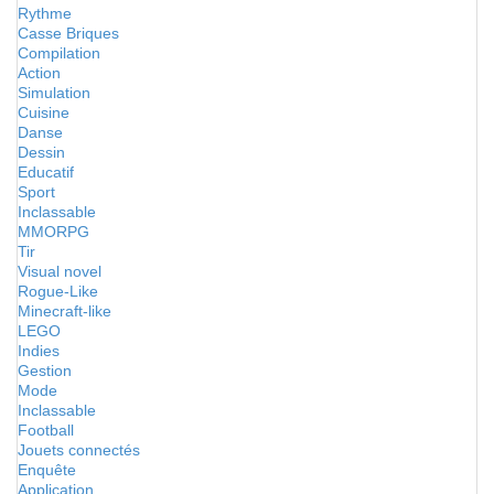
Rythme
Casse Briques
Compilation
Action
Simulation
Cuisine
Danse
Dessin
Educatif
Sport
Inclassable
MMORPG
Tir
Visual novel
Rogue-Like
Minecraft-like
LEGO
Indies
Gestion
Mode
Inclassable
Football
Jouets connectés
Enquête
Application