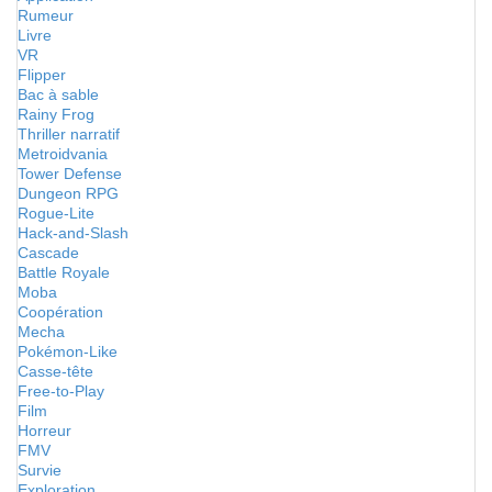
Rumeur
Livre
VR
Flipper
Bac à sable
Rainy Frog
Thriller narratif
Metroidvania
Tower Defense
Dungeon RPG
Rogue-Lite
Hack-and-Slash
Cascade
Battle Royale
Moba
Coopération
Mecha
Pokémon-Like
Casse-tête
Free-to-Play
Film
Horreur
FMV
Survie
Exploration