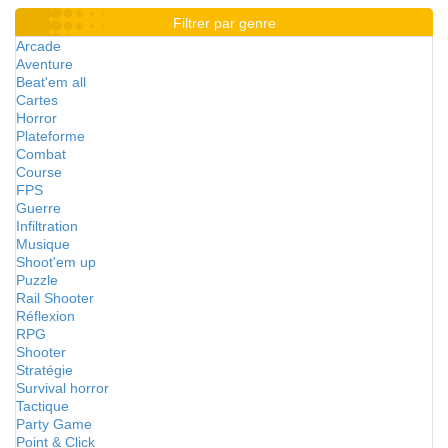
Filtrer par genre
Arcade
Aventure
Beat'em all
Cartes
Horror
Plateforme
Combat
Course
FPS
Guerre
Infiltration
Musique
Shoot'em up
Puzzle
Rail Shooter
Réflexion
RPG
Shooter
Stratégie
Survival horror
Tactique
Party Game
Point & Click