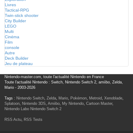
Livres
Tactical-RPG
Twin-stick shooter
City Builder
LEGO
Multi
Cinéma
Film
console
Autre
Deck Builder
Jeu de plateau
Nintendo-master.com, toute l'actualité Nintendo en France
Toute l'actualité Nintendo : Switch, Nintendo Switch 2, amiibo, Zelda,
Mario - 2003-2026
Tags :
Nintendo Switch
,
Zelda
,
Mario
,
Pokémon
,
Metroid
,
Xenoblade
,
Splatoon
,
Nintendo 3DS
,
Amiibo
,
My Nintendo
,
Cartoon Master
,
Nintendo Labo
Nintendo Switch 2
RSS Actu
,
RSS Tests