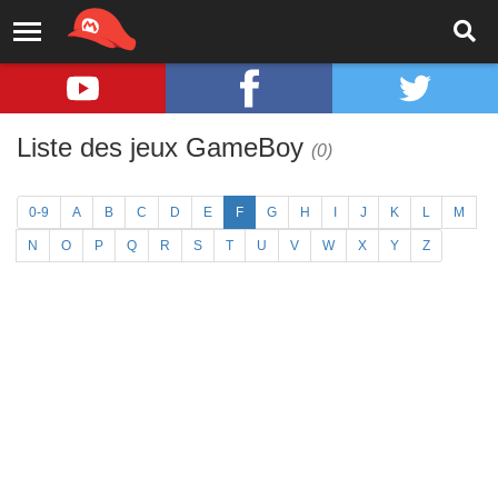
Liste des jeux GameBoy
(0)
0-9
A
B
C
D
E
F
G
H
I
J
K
L
M
N
O
P
Q
R
S
T
U
V
W
X
Y
Z