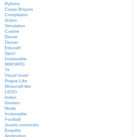
Rythme
Casse Briques
Compilation
Action
Simulation
Cuisine
Danse
Dessin
Educatif
Sport
Inclassable
MMORPG
Tir
Visual novel
Rogue-Like
Minecraft-like
LEGO
Indies
Gestion
Mode
Inclassable
Football
Jouets connectés
Enquête
Application