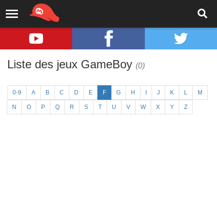
Liste des jeux GameBoy
(0)
0-9
A
B
C
D
E
F
G
H
I
J
K
L
M
N
O
P
Q
R
S
T
U
V
W
X
Y
Z