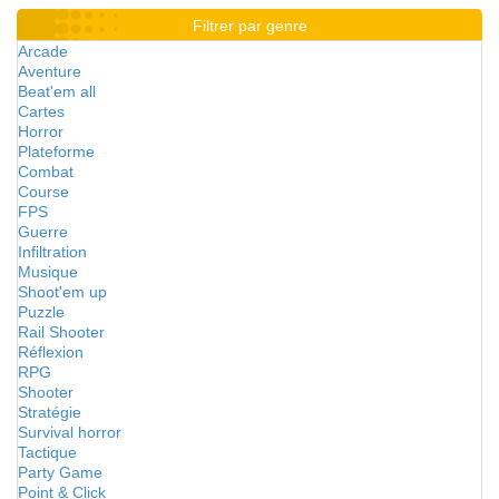
Filtrer par genre
Arcade
Aventure
Beat'em all
Cartes
Horror
Plateforme
Combat
Course
FPS
Guerre
Infiltration
Musique
Shoot'em up
Puzzle
Rail Shooter
Réflexion
RPG
Shooter
Stratégie
Survival horror
Tactique
Party Game
Point & Click