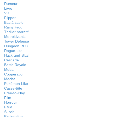
Rumeur
Livre
VR
Flipper
Bac à sable
Rainy Frog
Thriller narratif
Metroidvania
Tower Defense
Dungeon RPG
Rogue-Lite
Hack-and-Slash
Cascade
Battle Royale
Moba
Coopération
Mecha
Pokémon-Like
Casse-tête
Free-to-Play
Film
Horreur
FMV
Survie
Exploration