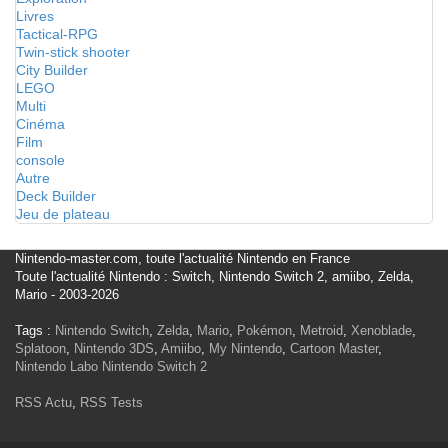
Livres
Tactical-RPG
Twin-stick shooter
City Builder
LEGO
Multi
Cinéma
Film
console
Autre
Deck Builder
Jeu de plateau
Nintendo-master.com, toute l'actualité Nintendo en France
Toute l'actualité Nintendo : Switch, Nintendo Switch 2, amiibo, Zelda,
Mario - 2003-2026
Tags :
Nintendo Switch
,
Zelda
,
Mario
,
Pokémon
,
Metroid
,
Xenoblade
,
Splatoon
,
Nintendo 3DS
,
Amiibo
,
My Nintendo
,
Cartoon Master
,
Nintendo Labo
Nintendo Switch 2
RSS Actu
,
RSS Tests