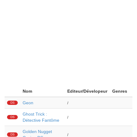
Nom
Editeur/Dévelopeur
Genres
Geon
DS
/
Ghost Trick :
DS
/
Détective Fantôme
Golden Nugget
DS
/