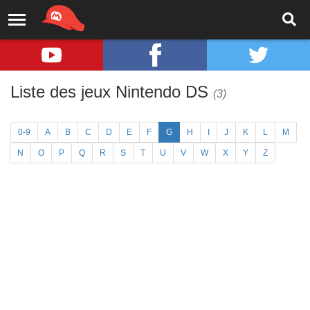
Liste des jeux Nintendo DS
(3)
0-9
A
B
C
D
E
F
G
H
I
J
K
L
M
N
O
P
Q
R
S
T
U
V
W
X
Y
Z