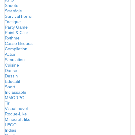
RPG
Shooter
Stratégie
Survival horror
Tactique
Party Game
Point & Click
Rythme
Casse Briques
Compilation
Action
Simulation
Cuisine
Danse
Dessin
Educatif
Sport
Inclassable
MMORPG
Tir
Visual novel
Rogue-Like
Minecraft-like
LEGO
Indies