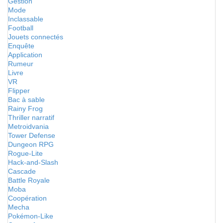
Gestion
Mode
Inclassable
Football
Jouets connectés
Enquête
Application
Rumeur
Livre
VR
Flipper
Bac à sable
Rainy Frog
Thriller narratif
Metroidvania
Tower Defense
Dungeon RPG
Rogue-Lite
Hack-and-Slash
Cascade
Battle Royale
Moba
Coopération
Mecha
Pokémon-Like