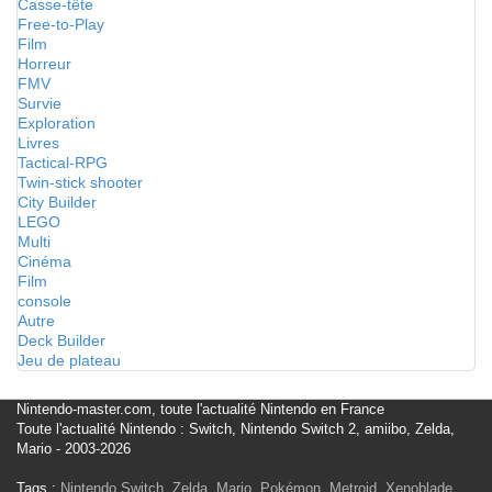
Casse-tête
Free-to-Play
Film
Horreur
FMV
Survie
Exploration
Livres
Tactical-RPG
Twin-stick shooter
City Builder
LEGO
Multi
Cinéma
Film
console
Autre
Deck Builder
Jeu de plateau
Nintendo-master.com, toute l'actualité Nintendo en France
Toute l'actualité Nintendo : Switch, Nintendo Switch 2, amiibo, Zelda,
Mario - 2003-2026
Tags :
Nintendo Switch
,
Zelda
,
Mario
,
Pokémon
,
Metroid
,
Xenoblade
,