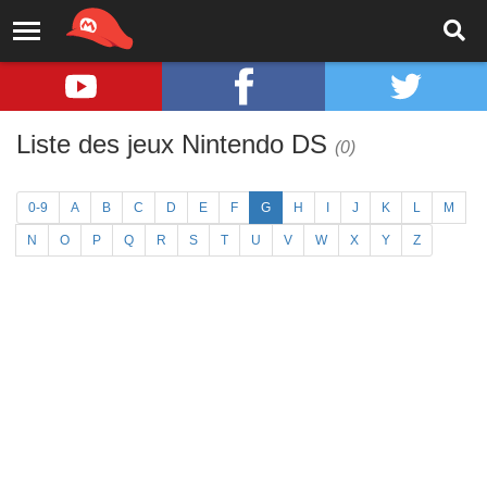
Liste des jeux Nintendo DS
(0)
0-9
A
B
C
D
E
F
G
H
I
J
K
L
M
N
O
P
Q
R
S
T
U
V
W
X
Y
Z