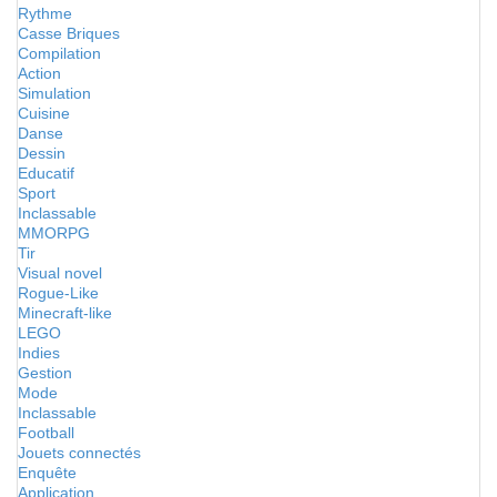
Rythme
Casse Briques
Compilation
Action
Simulation
Cuisine
Danse
Dessin
Educatif
Sport
Inclassable
MMORPG
Tir
Visual novel
Rogue-Like
Minecraft-like
LEGO
Indies
Gestion
Mode
Inclassable
Football
Jouets connectés
Enquête
Application