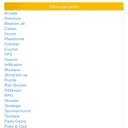
Filtrer par genre
Arcade
Aventure
Beat'em all
Cartes
Horror
Plateforme
Combat
Course
FPS
Guerre
Infiltration
Musique
Shoot'em up
Puzzle
Rail Shooter
Réflexion
RPG
Shooter
Stratégie
Survival horror
Tactique
Party Game
Point & Click