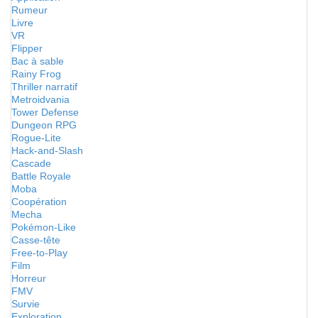
Rumeur
Livre
VR
Flipper
Bac à sable
Rainy Frog
Thriller narratif
Metroidvania
Tower Defense
Dungeon RPG
Rogue-Lite
Hack-and-Slash
Cascade
Battle Royale
Moba
Coopération
Mecha
Pokémon-Like
Casse-tête
Free-to-Play
Film
Horreur
FMV
Survie
Exploration