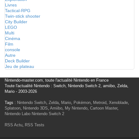
Livres
Tactical-RPG
Twin-stick shooter
City Builder
LEGO
Multi
Cinéma
Film
console
Autre
Deck Builder
Jeu de plateau
Nintendo-master.com, toute l'actualité Nintendo en France
Toute l'actualité Nintendo : Switch, Nintendo Switch 2, amiibo, Zelda,
Mario - 2003-2026
Tags :
Nintendo Switch
,
Zelda
,
Mario
,
Pokémon
,
Metroid
,
Xenoblade
,
Splatoon
,
Nintendo 3DS
,
Amiibo
,
My Nintendo
,
Cartoon Master
,
Nintendo Labo
Nintendo Switch 2
RSS Actu
,
RSS Tests