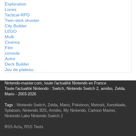
Exploration
Livres
Tactical-RPG
Twin-stick shooter
City Builder
LEGO
Multi
Cinéma
Film
console
Autre
Deck Builder
Jeu de plateau
Nintendo-master.com, toute l'actualité Nintendo en France
Toute l'actualité Nintendo : Switch, Nintendo Switch 2, amiibo, Zelda,
Mario - 2003-2026
Tags :
Nintendo Switch
,
Zelda
,
Mario
,
Pokémon
,
Metroid
,
Xenoblade
,
Splatoon
,
Nintendo 3DS
,
Amiibo
,
My Nintendo
,
Cartoon Master
,
Nintendo Labo
Nintendo Switch 2
RSS Actu
,
RSS Tests