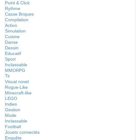
Point & Click
Rythme
Casse Briques
Compilation
Action
Simulation
Cuisine
Danse
Dessin
Educatif
Sport
Inclassable
MMORPG
Tir
Visual novel
Rogue-Like
Minecraft-like
LEGO
Indies
Gestion
Mode
Inclassable
Football
Jouets connectés
Enquête