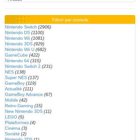
Filtrer par console
Nintendo Switch
(2906)
Nintendo DS
(1100)
Nintendo Wii
(1081)
Nintendo 3DS
(929)
Nintendo Wii U
(682)
GameCube
(422)
Nintendo 64
(315)
Nintendo Switch 2
(231)
NES
(138)
Super NES
(137)
GameBoy
(119)
Actualité
(111)
GameBoy Advance
(67)
Mobile
(42)
Retro-Gaming
(15)
New Nintendo 3DS
(11)
LEGO
(5)
Plateformes
(4)
Cinéma
(3)
Société
(2)
Nintendo 2DS
(1)