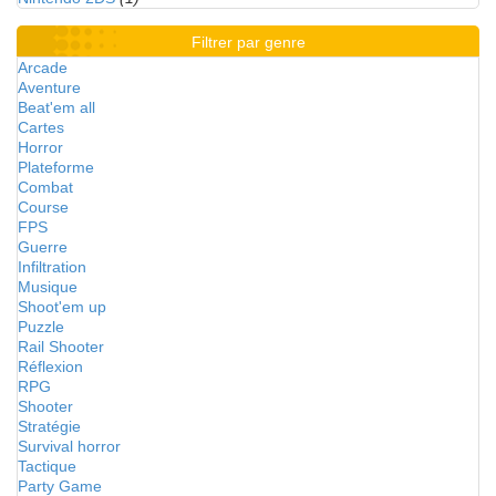
Filtrer par genre
Arcade
Aventure
Beat'em all
Cartes
Horror
Plateforme
Combat
Course
FPS
Guerre
Infiltration
Musique
Shoot'em up
Puzzle
Rail Shooter
Réflexion
RPG
Shooter
Stratégie
Survival horror
Tactique
Party Game