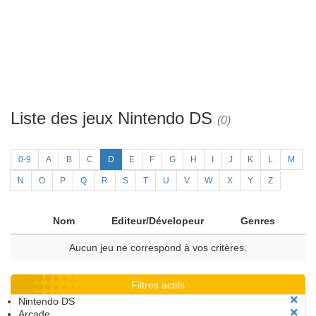
Liste des jeux Nintendo DS
(0)
0-9
A
B
C
D
E
F
G
H
I
J
K
L
M
N
O
P
Q
R
S
T
U
V
W
X
Y
Z
Nom
Editeur/Dévelopeur
Genres
Aucun jeu ne correspond à vos critères.
Filtres actifs
Nintendo DS
Arcade