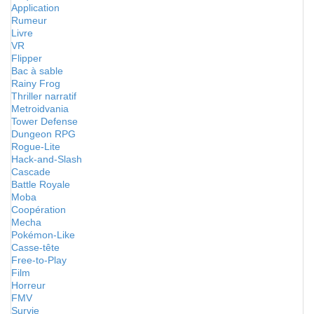
Application
Rumeur
Livre
VR
Flipper
Bac à sable
Rainy Frog
Thriller narratif
Metroidvania
Tower Defense
Dungeon RPG
Rogue-Lite
Hack-and-Slash
Cascade
Battle Royale
Moba
Coopération
Mecha
Pokémon-Like
Casse-tête
Free-to-Play
Film
Horreur
FMV
Survie